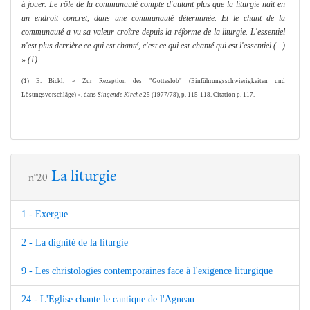
à
jouer. Le rôle de la communauté compte d'autant
plus que la liturgie naît en
un endroit concret, dans une communauté déterminée. Et le chant de la
communauté a vu sa valeur croître depuis la réfor
me
de la liturgie. L'essentiel
n'est plus derrière ce qui est chanté,
c'est ce qui est chanté qui est l'essentiel (...)
» (1).
(1) E. Bickl, « Zur Rezeption des "Gotteslob" (Einführungsschwierigkeiten und
Lö
sungsvorschläge) », dans
Singende Kirche
25 (1977/78), p. 115-118.
Citation p. 117.
La liturgie
n°20
1 - Exergue
2 - La dignité de la liturgie
9 - Les christologies contemporaines face à l'exigence liturgique
24 - L'Eglise chante le cantique de l'Agneau