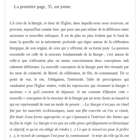
La première page, 35, est jointe.
LA crise de la liturgie, et donc de l'Eglise, dans laquelle nous nous
trouvons, ne
provient, aujourd'hui com
me
hier, que pour une part infi
me
de la différence entre
anciennes et nouvelles rubriques. Il
est de plus en plus évident que le fond de
toute la querelle est la mésentente profonde qui règne autour de la célébration
liturgique, de son origine, de ceux qui y officient, de sa for
me
juste. La question
essentielle est celle de la structure fonda
me
ntale de la liturgie ; c'est autour de
celle-
ci que s'affrontent plus ou moins consciem
me
nt deux conceptions radi­
cale
me
nt différentes. La nouvelle conception de la liturgie peut être résumée par
les mots de créativité, de liberté, de célébration, de fête, de communauté. De ce
point de vue, le rite, l'obligation, l'intériorité, l'idée de prescriptions qui
vaudraient pour l'Eglise entière, voilà les repoussoirs qui résu
me
nt la liturgie «
ancienne » et qu'il convient de dépasser. Je
me
contente d'illustrer cette «
nouvelle » conception de la structure de la liturgie par un texte choisi au hasard et
La
qui est représentatif de tout un mode de pensée :
liturgie n'est pas un rituel
«
fixé par les autorités ecclésiastiques, mais une fête concrète où l'on se réunit,
fête dotée d'une for
me
appropriée, et qui s'épanouit à l'intérieur des limites que
lui fixe la règle. La liturgie n'est pas un culte pieux spécifique
me
nt ecclésiastique
et
objectif, et qu'on est obligé de rendre (...) Ce que le missel est pour le prêtre
(...), le recueil de cantiques l'est pour la communauté : le texte du rôle qu'ils ont