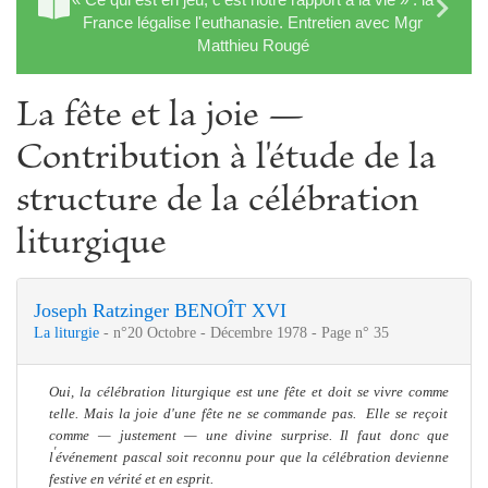
France légalise l'euthanasie. Entretien avec Mgr
Matthieu Rougé
La fête et la joie —
Contribution à l'étude de la
structure de la célébration
liturgique
Joseph Ratzinger BENOÎT XVI
La liturgie
- n°20 Octobre - Décembre 1978 - Page n° 35
Oui, la célébration liturgique est une fête et doit se vivre com
me
telle. Mais la joie d'une fête ne se commande pas.
Elle se reçoit
com
me
— juste
me
nt — une divine surprise. Il faut donc que
'
l
événe
me
nt pascal soit reconnu pour que
la célébration devienne
festive en vérité et en esprit.