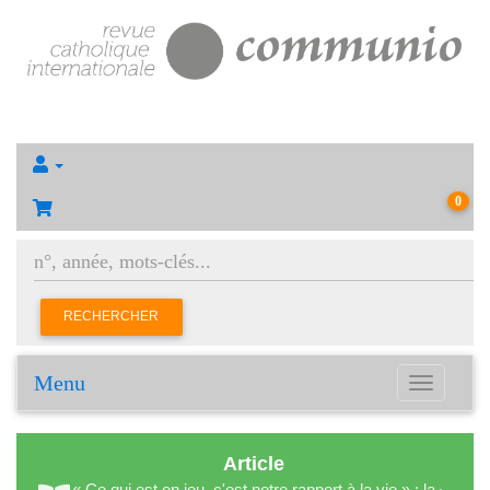
0
RECHERCHER
Menu
Toggle
navigation
Article
« Ce qui est en jeu, c'est notre rapport à la vie » : la