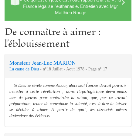
France légalise l'euthanasie. Entretien avec Mgr
Matthieu Rougé
De connaître à aimer :
l'éblouissement
Monsieur Jean-Luc MARION
La cause de Dieu
- n°18 Juillet - Aout 1978 - Page n° 17
'
Si Dieu se révèle com
me
Amour, alors seul l
amour devrait
pouvoir
accéder à cette révélation ; donc l'apologétique
devra moins
user de preuves pour contraindre la raison, que,
par ce travail
'
préparatoire, tenter de convaincre la volonté, c
est-à-dire la laisser
se décider à ai
me
r. A partir de quoi,
les obscurités mê
me
s
deviendront des évidences.