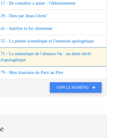
17 - De connaître à aimer : l'éblouissement
29 - Dieu par Jésus-Christ"
41 - Justifier la foi chrétienne
55 - La pensée scientifique et l'intention apologétique
71 - La maïeutique de l'absence Ou : un demi-siècle
d'apologétique
79 - Mon itinéraire du Parti au Père
VOIR LE NUMÉRO
e