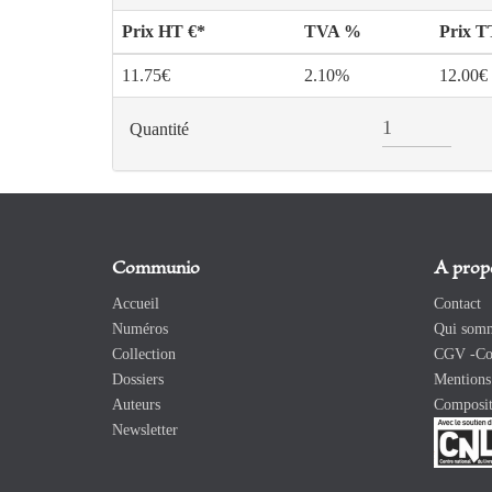
Prix HT €*
TVA %
Prix 
11.75€
2.10%
12.00€
Quantité
Communio
A prop
Accueil
Contact
Numéros
Qui somm
Collection
CGV -Con
Dossiers
Mentions 
Auteurs
Composit
Newsletter