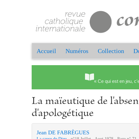
Accueil
Numéros
Collection
Do
« Ce qui est en jeu, c'
La maïeutique de l'absen
d'apologétique
Jean DE FABRÈGUES
La cause de Dieu
- n°18 Juillet - Aout 1978 - Page n° 71