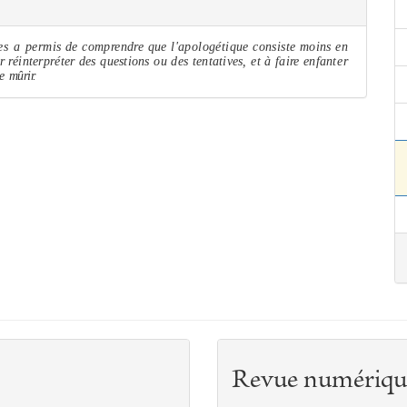
les a
permis de comprendre que l'apologétique consiste moins en
ir
réinterpréter des questions ou des tentatives, et à faire enfan­
ter
re
mûrir.
Revue numériqu