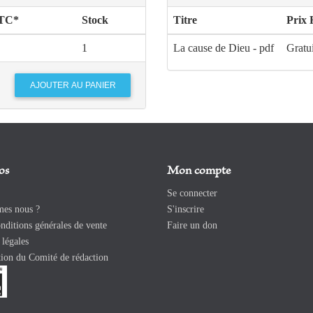
TTC*
Stock
Titre
Prix 
1
La cause de Dieu - pdf
Gratu
os
Mon compte
Se connecter
es nous ?
S'inscrire
ditions générales de vente
Faire un don
légales
ion du Comité de rédaction