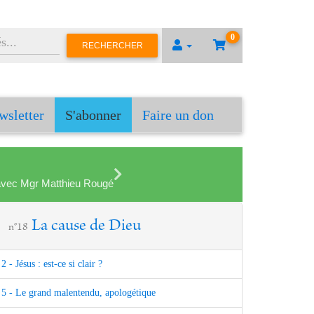
0
RECHERCHER
wsletter
S'abonner
Faire un don
en avec Mgr Matthieu Rougé
La cause de Dieu
n°18
2 - Jésus : est-ce si clair ?
5 - Le grand malentendu, apologétique