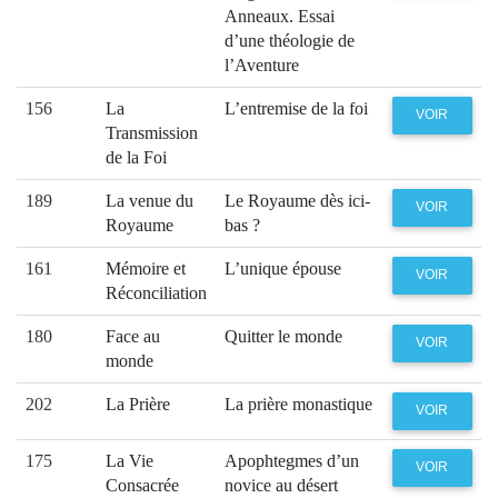
Anneaux. Essai
d’une théologie de
l’Aventure
156
La
L’entremise de la foi
VOIR
Transmission
de la Foi
189
La venue du
Le Royaume dès ici-
VOIR
Royaume
bas ?
161
Mémoire et
L’unique épouse
VOIR
Réconciliation
180
Face au
Quitter le monde
VOIR
monde
202
La Prière
La prière monastique
VOIR
175
La Vie
Apophtegmes d’un
VOIR
Consacrée
novice au désert