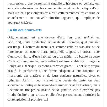
l’expression d’une personnalité singulière, héroïque ou géniale, ont
ainsi été valorisées par les commanditaires et par la critique d’art.
Mais il n’en a pas toujours été ainsi ; cette parenthèse est en train de
se refermer ; une nouvelle situation apparaît, qui implique de
nouveaux critères.
La fin des beaux-arts
Originellement, est une oeuvre d’art, (en grec,
technè
, en
latin,
ars
), toute production artisanale de l’homme, quel que soit
son usage. L’oeuvre du menuisier, comme celle du statuaire ou de
l’architecte, est oeuvre d’art, puisqu’elle suppose un artisan, doté
d’un savoir-faire, d’une habileté ou d’un métier. La beauté ne cesse
d’y être omniprésente, mais celle-ci est inséparable de l’usage de
l’objet ainsi fabriqué. Pensons aux vases grecs : ils ont leur propre
beauté, la perfection d’une forme adéquate à leur fonction, et
l’harmonie des matières et de leurs couleurs naturelles, vives et
rythmées. Ainsi il peut y avoir une beauté du geste, on peut
apprécier ou critiquer le savoir-faire immémorial de l’artisan, mais
l’oeuvre ne tire pas sa beauté de sa gratuité, elle n’exprime pas
l’individualité d’un artiste, et elle n’est pas seulement destinée à la
contemplation ni promise [...]