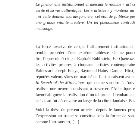
Le phénomène institutionnel et mercantile nommé « art co
vérité et sa vie authentique. Les « artistes » y montrent 
; et cette douleur morale foncière, cet état de faiblesse 
une grande vitalité créative. Un tel phénomène contradi
mensonge.
La force invasive de ce que l’affairement institutionne
semble procéder d’une extrême faiblesse. On ne pourra 
lire l’opuscule écrit par Raphaël Rubinstein,
En Quête de
les activités propres à cinquante artistes contempora
Baldessari, Joseph Beuys, Raymond Hains, Damien Hirst, M
réputées valeurs sûres du marché de l’art paraissent avo
In Search of the Miraculous,
qui donne son titre à l’ouv
réaliser une oeuvre consistant à traverser l’Atlantique 
favorisait guère la réalisation d’un tel projet. Il embarqua
ce bateau fut découverte au large de la côte irlandaise. Ba
Voici la thèse du présent article : depuis le fameux prop
l’expression artistique se constitua sous la forme de so
comme l’art sans art, [...]