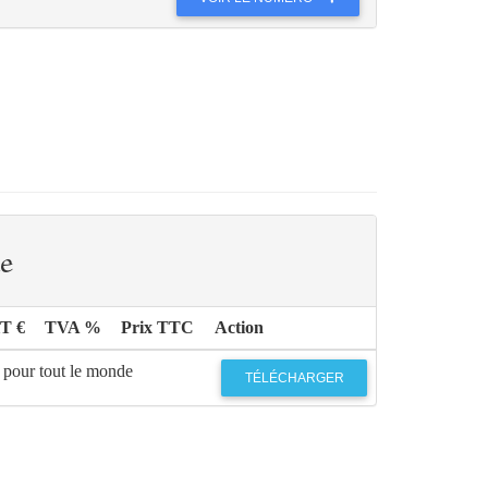
e
HT €
TVA %
Prix TTC
Action
 pour tout le monde
TÉLÉCHARGER