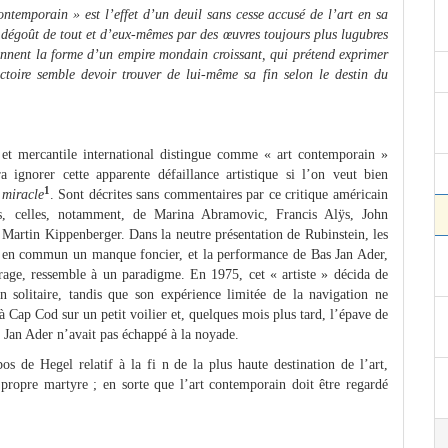
ntemporain » est l’effet d’un deuil sans cesse accusé de l’art en sa
un dégoût de tout et d’eux-mêmes par des œuvres toujours plus lugubres
prennent la forme d’un empire mondain croissant, qui prétend exprimer
ctoire semble devoir trouver de lui-même sa fin selon le destin du
l et mercantile international distingue comme « art contemporain »
ignorer cette apparente défaillance artistique si l’on veut bien
1
 miracle
. Sont décrites sans commentaires par ce critique américain
ins, celles, notamment, de Marina Abramovic, Francis Alÿs, John
artin Kippenberger. Dans la neutre présentation de Rubinstein, les
ir en commun un manque foncier, et la performance de Bas Jan Ader,
rage, ressemble à un paradigme. En 1975, cet « artiste » décida de
en solitaire, tandis que son expérience limitée de la navigation ne
 à Cap Cod sur un petit voilier et, quelques mois plus tard, l’épave de
s Jan Ader n’avait pas échappé à la noyade.
os de Hegel relatif à la fi n de la plus haute destination de l’art,
n propre martyre ; en sorte que l’art contemporain doit être regardé