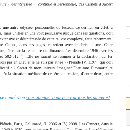
ure « désintéressée », continue et personnelle, des
Carnets
d’Albert
ne autre odyssée, personnelle, du lecteur. Ce dernier, en effet, à
te, mais unifiés en une voix persuasive jusque dans ses questions, doit
 extensive et désintéressée de cette œuvre complexe, faite récemment,
que Camus, dans ces pages, entretient avec le christianisme. Cette
 compléter par la rencontre du dimanche 1er décembre 1946 avec les
1
4 et 502-512
). Elle ne saurait se résumer à la déclaration du 1er
crois pas en Dieu
et
je ne suis pas athée » (Pléiade IV, 1197), qui doit
licatif : « Secret de mon univers. Imaginer Dieu sans l’immortalité
utôt la situation médiane de cet être de tension, d’entre-deux, entre
er ce numéro ou
vous abonner pour recevoir tous les numéros!
 Pléiade, Paris, Gallimard, II, 2006 et IV, 2008. Les
Carnets
, dans le
e 1949 à 1959, sont édités par Raymond Gay-Crosier. Les références