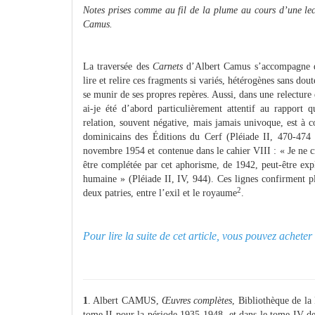
Notes prises comme au fil de la plume au cours d’une lect
Camus.
La traversée des
Carnets
d’Albert Camus s’accompagne d’u
lire et relire ces fragments si variés, hétérogènes sans dou
se munir de ses propres repères. Aussi, dans une relecture
ai-je été d’abord particulièrement attentif au rapport 
relation, souvent négative, mais jamais univoque, est à
dominicains des Éditions du Cerf (Pléiade II, 470-47
novembre 1954 et contenue dans le cahier VIII : « Je ne 
être complétée par cet aphorisme, de 1942, peut-être exp
humaine » (Pléiade II, IV, 944). Ces lignes confirment pl
2
deux patries, entre l’exil et le royaume
.
Pour lire la suite de cet article, vous pouvez achet
1
. Albert CAMUS,
Œuvres complètes
, Bibliothèque de la
tome II pour la période 1935-1948, et dans le tome IV d