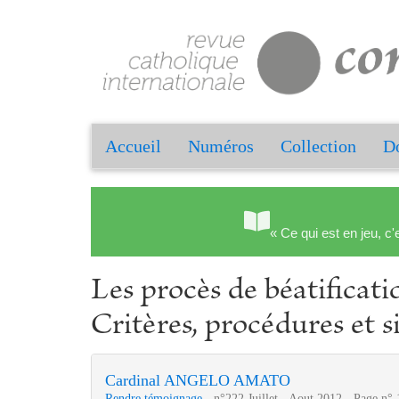
Accueil
Numéros
Collection
Do
« Ce qui est en jeu, c'
Les procès de béatificati
Critères, procédures et s
Cardinal ANGELO AMATO
Rendre témoignage
- n°222 Juillet - Aout 2012 - Page n° 