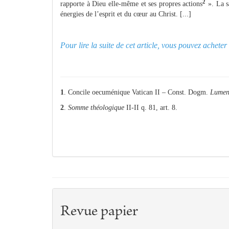
2
rapporte à Dieu elle-même et ses propres actions
». La sa
énergies de l’esprit et du cœur au Christ. [...]
Pour lire la suite de cet article, vous pouvez achet
1
. Concile oecuménique Vatican II – Const. Dogm.
Lumen
2
.
Somme théologique
II-II q. 81, art. 8.
Revue papier