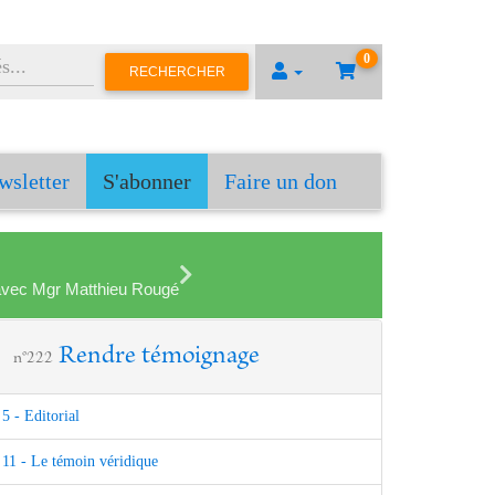
0
RECHERCHER
wsletter
S'abonner
Faire un don
en avec Mgr Matthieu Rougé
Rendre témoignage
n°222
5 - Editorial
11 - Le témoin véridique