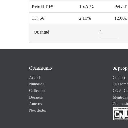
Prix HT €*
TVA %
Prix 
11.75€
2.10%
12.00€
Quantité
Communio
A prop
Accueil
Contact
Numéros
Qui somm
Collection
CGV -Con
Dossiers
Mentions 
Auteurs
Composit
Newsletter