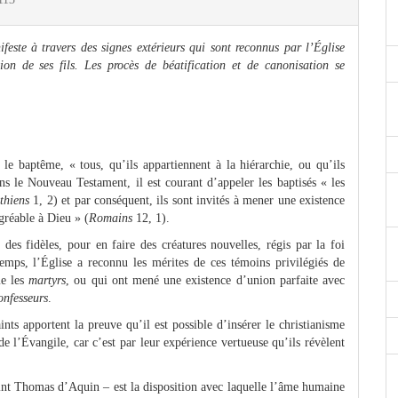
ifeste à travers des signes extérieurs qui sont reconnus par l’Église
ion de ses fils. Les procès de béatification et de canonisation se
r le baptême, « tous, qu’ils appartiennent à la hiérarchie, ou qu’ils
s le Nouveau Testament, il est courant d’appeler les baptisés « les
thiens
1, 2) et par conséquent, ils sont invités à mener une existence
gréable à Dieu » (
Romains
12, 1).
des fidèles, pour en faire des créatures nouvelles, régis par la foi
emps, l’Église a reconnu les mérites de ces témoins privilégiés de
me les
martyrs
, ou qui ont mené une existence d’union parfaite avec
onfesseurs
.
aints apportent la preuve qu’il est possible d’insérer le christianisme
 de l’Évangile, car c’est par leur expérience vertueuse qu’ils révèlent
saint Thomas d’Aquin – est la disposition avec laquelle l’âme humaine