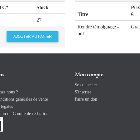
TTC*
Stock
Pri
Titre
€
27
Rendre témoignage -
Grat
pdf
os
Mon compte
Se connecter
es nous ?
S'inscrire
ditions générales de vente
Faire un don
légales
ion du Comité de rédaction