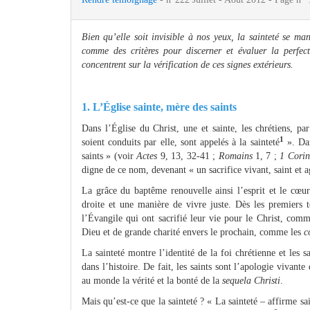
Bien qu’elle soit invisible à nos yeux, la sainteté se man
comme des critères pour discerner et évaluer la perfect
concentrent sur la vérification de ces signes extérieurs.
1. L’Église sainte, mère des saints
Dans l’Église du Christ, une et sainte, les chrétiens, pa
1
soient conduits par elle, sont appelés à la sainteté
». Dan
saints » (voir
Actes
9, 13, 32-41 ;
Romains
1, 7 ;
1 Corin
digne de ce nom, devenant « un sacrifice vivant, saint et a
La grâce du baptême renouvelle ainsi l’esprit et le cœur 
droite et une manière de vivre juste. Dès les premiers t
l’Évangile qui ont sacrifié leur vie pour le Christ, com
Dieu et de grande charité envers le prochain, comme les
c
La sainteté montre l’identité de la foi chrétienne et les s
dans l’histoire. De fait, les saints sont l’apologie vivante
au monde la vérité et la bonté de la
sequela Christi
.
Mais qu’est-ce que la sainteté ? « La sainteté – affirme 