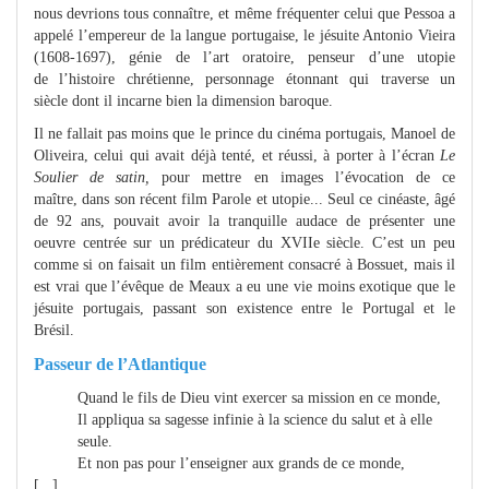
nous devrions tous connaître, et même fréquenter celui que Pessoa a
appelé l’empereur de la langue portugaise, le jésuite Antonio Vieira
(1608-1697), génie de l’art oratoire, penseur d’une utopie
de l’histoire chrétienne, personnage étonnant qui traverse un
siècle dont il incarne bien la dimension baroque.
Il ne fallait pas moins que le prince du cinéma portugais, Manoel de
Oliveira, celui qui avait déjà tenté, et réussi, à porter à l’écran
Le
Soulier de satin,
pour mettre en images l’évocation de ce
maître, dans son récent film Parole et utopie... Seul ce cinéaste, âgé
de 92 ans, pouvait avoir la tranquille audace de présenter une
oeuvre centrée sur un prédicateur du XVIIe siècle. C’est un peu
comme si on faisait un film entièrement consacré à Bossuet, mais il
est vrai que l’évêque de Meaux a eu une vie moins exotique que le
jésuite portugais, passant son existence entre le Portugal et le
Brésil.
Passeur de l’Atlantique
Quand le fils de Dieu vint exercer sa mission en ce monde,
Il appliqua sa sagesse infinie à la science du salut et à elle
seule.
Et non pas pour l’enseigner aux grands de ce monde,
[...]