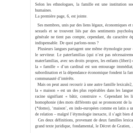
Selon les ethnologues, la famille est une institution so
humaines.
La première page, 6, est jointe.
Ses membres, unis par des liens légaux, économiques et re
sexuels et se trouvent liés par des sentiments psycholog
générale ne tient pas compte, cependant, du caractère équ
indispensable. De quoi parlons-nous ?
Plusieurs langues partagent une même étymologie pour dés
le serviteur. Le paterfamilias (qui n’est pas nécessaire
materfamilias, avec ses droits propres, les enfants (liberi) 
la « famille » d’un cardinal est son entourage immédiat,
subordination et la dépendance économique fondent la famili
communauté d’intérêts.
Mais on peut aussi recourir à une autre famille lexicale
la « maison » est un des plus repérables dans les lang
racine signifiant « bâtir, construire ». Cependant les 
homophonie (des mots différents qui se prononcent de la 
(*domo), ‘maison’, en indo-européen comme en latin a une
de relation – malgré l’étymologie inexacte, il s’agit bien 
Ces deux définitions, provenant de deux familles lexical
grand texte juridique, fondamental, le Décret de Gratien, ......