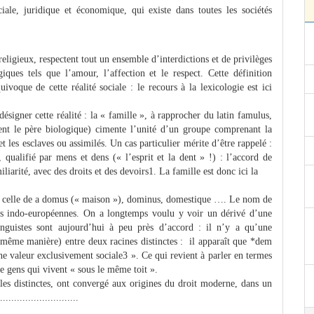
ciale, juridique et économique, qui existe dans toutes les sociétés
ligieux, respectent tout un ensemble d’interdictions et de privilèges
iques tels que l’amour, l’affection et le respect. Cette définition
ivoque de cette réalité sociale : le recours à la lexicologie est ici
igner cette réalité : la « famille », à rapprocher du latin famulus,
ment le père biologique) cimente l’unité d’un groupe comprenant la
et les esclaves ou assimilés. Un cas particulier mérite d’être rappelé :
 qualifié par mens et dens (« l’esprit et la dent » !) : l’accord de
arité, avec des droits et des devoirs1. La famille est donc ici la
2, celle de a domus (« maison »), dominus, domestique …. Le nom de
ues indo-européennes. On a longtemps voulu y voir un dérivé d’une
linguistes sont aujourd’hui à peu près d’accord : il n’y a qu’une
même manière) entre deux racines distinctes : il apparaît que *dem
 valeur exclusivement sociale3 ». Ce qui revient à parler en termes
de gens qui vivent « sous le même toit ».
es distinctes, ont convergé aux origines du droit moderne, dans un
.......................