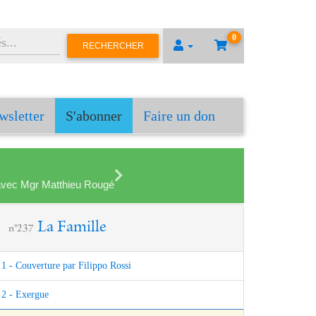
0
RECHERCHER
wsletter
S'abonner
Faire un don
en avec Mgr Matthieu Rougé
La Famille
n°237
1 - Couverture par Filippo Rossi
2 - Exergue