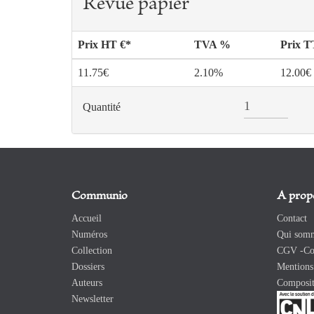
Revue papier
Prix HT €*
TVA %
Prix 
11.75€
2.10%
12.00€
Quantité
Communio
A prop
Accueil
Contact
Numéros
Qui somm
Collection
CGV -Con
Dossiers
Mentions 
Auteurs
Composit
Newsletter