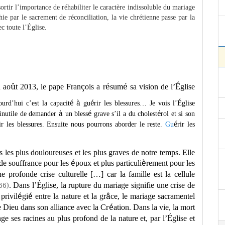
ortir l’importance de réhabiliter le caractère indissoluble du mariage
e par le sacrement de réconciliation, la vie chrétienne passe par la
 toute l’Église.
û
ç
é
é
É
n ao
t 2013, le pape Fran
ois a r
sum
sa vision de l
’
glise
é
à
é
É
ourd
’
hui c
’
est la capacit
gu
rir les blessures
…
Je vois l
’
glise
à
é
é
t inutile de demander
un bless
grave s
’
il a du cholest
rol et si son
é
ir les blessures. Ensuite nous pourrons aborder le reste.
Gu
rir les
es les plus douloureuses
et les plus graves de notre temps. Elle
é
è
 de souffrance pour les
poux et plus particuli
rement
pour les
e profonde crise culturelle [
…
] car la famille est la cellule
É
66)
. Dans l
’
glise, la rupture du mariage signifie une crise de
é
é
â
privil
gi
entre la nature et la gr
ce, le mariage sacramentel
é
e Dieu dans son alliance avec la Cr
ation. Dans la vie, la mort
É
ge ses racines au plus profond de la nature et, par l
’
glise et