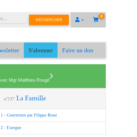
0
RECHERCHER
wsletter
S'abonner
Faire un don
en avec Mgr Matthieu Rougé
La Famille
n°237
1 - Couverture par Filippo Rossi
2 - Exergue