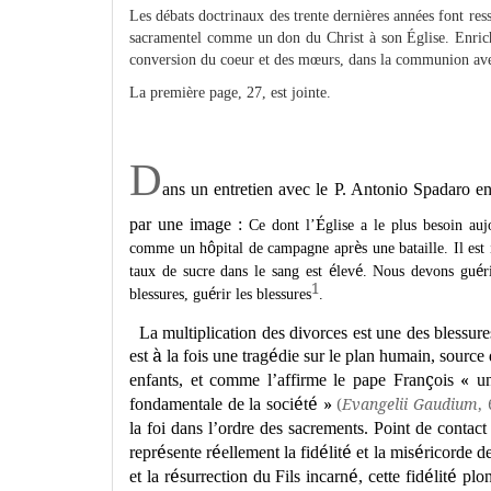
Les débats doctrinaux des trente dernières années font ress
sacramentel comme un don du Christ à son Église. Enrichi
conversion du coeur et des mœurs, dans la communion avec
La première page, 27, est jointe.
D
ans un entretien avec le P. Antonio Spadaro e
É
par une image :
Ce dont l
’
glise a le plus besoin auj
ô
è
comme un h
pital de campagne apr
s une bataille. Il es
é
é
é
taux de sucre dans le sang est
lev
. Nous devons gu
r
1
é
blessures, gu
rir les blessures
.
La multiplication des divorces est une des blessur
à
é
est
la fois une trag
die sur le plan humain, source
ç
«
enfants, et comme l
’
affirme le pape Fran
ois
un
é
é
»
(
Evangelii Gaudium
, 
fondamentale de la soci
t
la foi dans l
’
ordre des sacrements. Point de contact 
é
é
é
é
é
repr
sente r
ellement la fid
lit
et la mis
ricorde d
é
é
é
é
et la r
surrection du Fils incarn
, cette fid
lit
plon