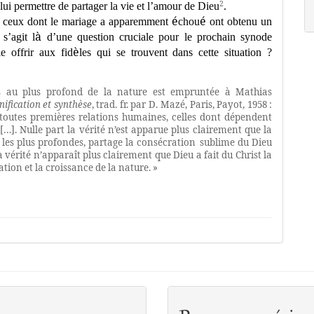
2
lui permettre de partager la vie et l
’
amour de Dieu
.
é
é
, ceux dont le mariage
a apparemment
chou
ont obtenu un
à
 s
’
agit l
d
’
une question cruciale pour le pro
chain synode
è
le offrir aux fid
les qui se trouvent dans cette situation ?
s au plus profond de la nature est empruntée à Mathias
nification et synthèse
, trad. fr. par D.
Mazé, Paris, Payot, 1958 :
 toutes premières relations humaines, celles dont dépendent
[…]. Nulle part la vérité n’est apparue plus clairement que la
les plus profondes, partage la consécration
sublime du Dieu
 vérité n’apparaît plus clairement que Dieu a fait du Christ la
tion et la croissance de la nature. »