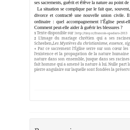
é
é
è
ses sacrements, gu
rit et
l
ve la nature au point de 
La situation se complique par le fait que, souvent
é
divorce et contract
une nouvelle union civile. Il
É
ordinaire : quel accompagnement l
’
glise peut-el
à
é
Comment peut-elle
aider
gu
rir les blessures ?
Texte disponible sur :
1
http://tiny.cc/francois-spadaro-2013
L’image du mariage chrétien qui a ses racine
2
Scheeben,
Les Mystères du christianisme, essence, sig
« Par ce sacrement l’Église serre sur son cœur les
l’existence et la propagation de la nature humaine 
nature dans son ensemble, jusque dans ses racines 
fait homme qui a amené la nature à lui. Nulle part la
pierre angulaire sur laquelle sont fondées la préserva