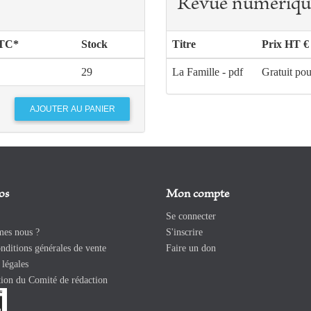
Revue numériqu
TTC*
Stock
Titre
Prix HT €
29
La Famille - pdf
Gratuit pou
os
Mon compte
Se connecter
es nous ?
S'inscrire
ditions générales de vente
Faire un don
légales
ion du Comité de rédaction