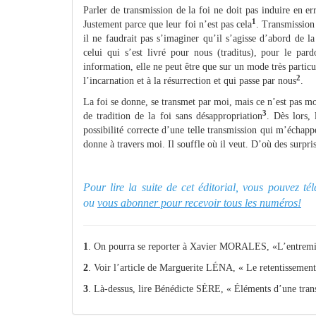
Parler de transmission de la foi ne doit pas induire en e
1
Justement parce que leur foi n’est pas cela
. Transmission 
il ne faudrait pas s’imaginer qu’il s’agisse d’abord de la
celui qui s’est livré pour nous (traditus), pour le pa
information, elle ne peut être que sur un mode très particul
2
l’incarnation et à la résurrection et qui passe par nous
.
La foi se donne, se transmet par moi, mais ce n’est pas moi
3
de tradition de la foi sans désappropriation
. Dès lors,
possibilité correcte d’une telle transmission qui m’échappe
donne à travers moi. Il souffle où il veut. D’où des surpris
Pour lire la suite de cet éditorial, vous pouvez t
ou
vous abonner pour recevoir tous les numéros!
1
. On pourra se reporter à Xavier MORALES, «L’entremise
2
. Voir l’article de Marguerite LÉNA, « Le retentissement 
3
. Là-dessus, lire Bénédicte SÈRE, « Éléments d’une trans