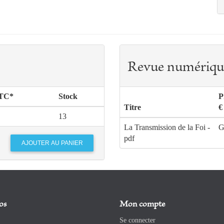
Revue numériqu
TTC*
Stock
P
Titre
€
13
La Transmission de la Foi -
G
pdf
os
Mon compte
Se connecter