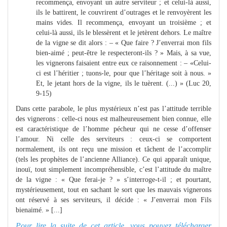
recommença, envoyant un autre serviteur ; et celui-là aussi,
ils le battirent, le couvrirent d’outrages et le renvoyèrent les
mains vides. Il recommença, envoyant un troisième ; et
celui-là aussi, ils le blessèrent et le jetèrent dehors. Le maître
de la vigne se dit alors : – « Que faire ? J’enverrai mon fils
bien-aimé ; peut-être le respecteront-ils ? » Mais, à sa vue,
les vignerons faisaient entre eux ce raisonnement : – «Celui-
ci est l’héritier ; tuons-le, pour que l’héritage soit à nous. »
Et, le jetant hors de la vigne, ils le tuèrent. (...) » (Luc 20,
9-15)
Dans cette parabole, le plus mystérieux n’est pas l’attitude terrible
des vignerons : celle-ci nous est malheureusement bien connue, elle
est caractéristique de l’homme pécheur qui ne cesse d’offenser
l’amour. Ni celle des serviteurs : ceux-ci se comportent
normalement, ils ont reçu une mission et tâchent de l’accomplir
(tels les prophètes de l’ancienne Alliance). Ce qui apparaît unique,
inouï, tout simplement incompréhensible, c’est l’attitude du maître
de la vigne : « Que ferai-je ? » s’interroge-t-il ; et pourtant,
mystérieusement, tout en sachant le sort que les mauvais vignerons
ont réservé à ses serviteurs, il décide : « J’enverrai mon Fils
bienaimé. » [...]
Pour lire la suite de cet article, vous pouvez télécharger