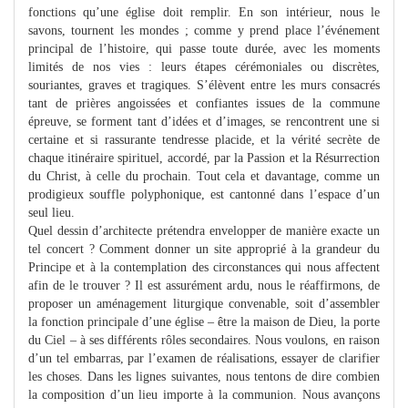
fonctions qu’une église doit remplir. En son intérieur, nous le
savons, tournent les mondes ; comme y prend place l’événement
principal de l’histoire, qui passe toute durée, avec les moments
limités de nos vies : leurs étapes cérémoniales ou discrètes,
souriantes, graves et tragiques. S’élèvent entre les murs consacrés
tant de prières angoissées et confiantes issues de la commune
épreuve, se forment tant d’idées et d’images, se rencontrent une si
certaine et si rassurante tendresse placide, et la vérité secrète de
chaque itinéraire spirituel, accordé, par la Passion et la Résurrection
du Christ, à celle du prochain. Tout cela et davantage, comme un
prodigieux souffle polyphonique, est cantonné dans l’espace d’un
seul lieu.
Quel dessin d’architecte prétendra envelopper de manière exacte un
tel concert ? Comment donner un site approprié à la grandeur du
Principe et à la contemplation des circonstances qui nous affectent
afin de le trouver ? Il est assurément ardu, nous le réaffirmons, de
proposer un aménagement liturgique convenable, soit d’assembler
la fonction principale d’une église – être la maison de Dieu, la porte
du Ciel – à ses différents rôles secondaires. Nous voulons, en raison
d’un tel embarras, par l’examen de réalisations, essayer de clarifier
les choses. Dans les lignes suivantes, nous tentons de dire combien
la composition d’un lieu importe à la communion. Nous avançons