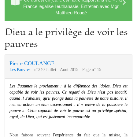
France légalise l'euthanasie. Entretien avec Mgr
Matthieu Rougé
Dieu a le privilège de voir les
pauvres
Pierre COULANGE
Les Pauvres
- n°240 Juillet - Aout 2015 - Page n° 15
Les Psaumes le proclament : à la différence des idoles, Dieu
e
s
t
capable de voir les pauvres. Ce regard de Dieu n'e
s
t pas inactif:
quand il s'abaisse, qu'il plonge dans la pauvreté de notre hi
s
toire, il
met en action un élan ascensionnel : il « relève de la pous­
sière le
pauvre ». Cette capacité de voir le pauvre e
s
t un privilège spécial,
royal, de Dieu, qui e
s
t ju
s
tement incomparable.
Nous faisons souvent l'expérience du fait que la misère, la