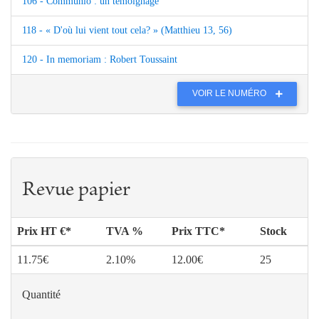
106 - Communio : un témoignage
118 - « D'où lui vient tout cela? » (Matthieu 13, 56)
120 - In memoriam : Robert Toussaint
VOIR LE NUMÉRO
Revue papier
Prix HT €*
TVA %
Prix TTC*
Stock
11.75€
2.10%
12.00€
25
Quantité