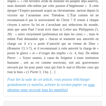
impies », « cité terrestre avide de dominer les peuples déjà asservis,
mais dominée elle-même par cette passion d’hégémonie ». À cette
époque l’Empire paraissait acquis au christianisme, surtout depuis la
victoire sur l’arianisme avec Théodose. L’État comme tel ne
reconnaissait-il pas la souveraineté du Christ ? Il restait à chaque
citoyen à suivre Sa loi en s’arrachant aux séductions du monde,
ainsi que saint Paul l’avait écrit dans la Lettre aux Philippiens (3,
20) : « notre citoyenneté (politeuma) est dans les cieux » ; mais le
même Paul demandait que « chacun se soumette aux autorités en
charge car il n’y a point d’autorité qui ne vienne de Dieu »
(
Romains
13, I-7), et il reconnaissait à cette autorité la charge de «
porter le glaive » et « d’exiger des impôts » (v. 4, 6ss). De même
Pierre : « Soyez soumis, à cause du Seigneur à toute institution
humaine ; soit au roi comme souverain, soit aux gouverneurs
envoyés par lui pour punir ceux qui font le mal et féliciter ceux qui
font le bien » (1
Pierre
3, 13s). [...]
Pour lire la suite de cet article, vous pouvez télécharger
gratuitement ce numéro, acheter la version papier ou
vous
abonner pour recevoir tous les numéros!