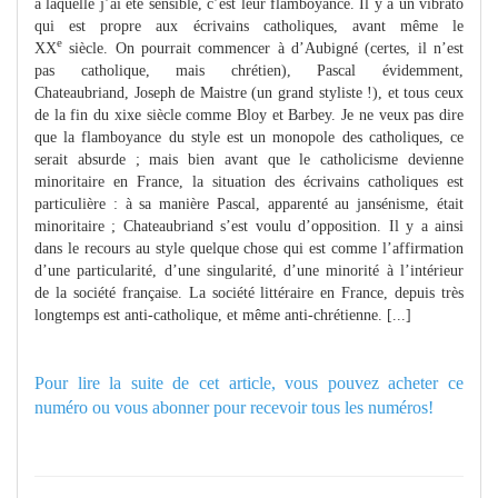
à laquelle j’ai été sensible, c’est leur flamboyance. Il y a un vibrato
qui est propre aux écrivains catholiques, avant même le
e
XX
siècle. On pourrait commencer à d’Aubigné (certes, il n’est
pas catholique, mais chrétien), Pascal évidemment,
Chateaubriand, Joseph de Maistre (un grand styliste !), et tous ceux
de la fin du xixe siècle comme Bloy et Barbey. Je ne veux pas dire
que la flamboyance du style est un monopole des catholiques, ce
serait absurde ; mais bien avant que le catholicisme devienne
minoritaire en France, la situation des écrivains catholiques est
particulière : à sa manière Pascal, apparenté au jansénisme, était
minoritaire ; Chateaubriand s’est voulu d’opposition. Il y a ainsi
dans le recours au style quelque chose qui est comme l’affirmation
d’une particularité, d’une singularité, d’une minorité à l’intérieur
de la société française. La société littéraire en France, depuis très
longtemps est anti-catholique, et même anti-chrétienne. [...]
Pour lire la suite de cet article, vous pouvez acheter ce
numéro ou
vous abonner pour recevoir tous les numéros!