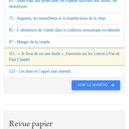
63 - Saint Paul aux prises avec les viandes sacrifées aux idoles, les
idolothytes
75 - Augustin, les manichéens et la manducation de la chair
85 - L’abstinence de viande dans la tradition monastique occidentale
97 - Manger de la viande
111 - « Je ferai de toi une étoile », Entretien sur les Lettres à Ysé de
Paul Claudel
123 - Les dons et l’appel sans repentir
VOIR LE NUMÉRO
Revue papier