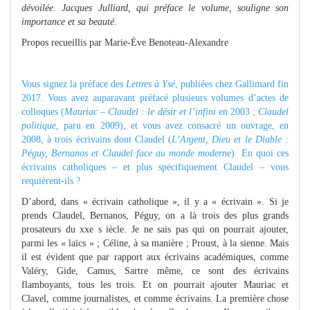
dévoilée. Jacques Julliard, qui préface le volume, souligne son
importance et sa beauté.
Propos recueillis par Marie-Ève Benoteau-Alexandre
Vous signez la préface des
Lettres à Ysé
, publiées chez Gallimard fin
2017. Vous avez auparavant préfacé plusieurs volumes d’actes de
colloques (
Mauriac – Claudel : le désir et l’infini
en 2003 ;
Claudel
politique
, paru en 2009), et vous avez consacré un ouvrage, en
2008, à trois écrivains dont Claudel (
L’Argent, Dieu et le Diable :
Péguy, Bernanos et Claudel face au monde moderne
). En quoi ces
écrivains catholiques – et plus spécifiquement Claudel – vous
requièrent-ils ?
D’abord, dans « écrivain catholique », il y a « écrivain ». Si je
prends Claudel, Bernanos, Péguy, on a là trois des plus grands
prosateurs du xxe s iècle. Je ne sais pas qui on pourrait ajouter,
parmi les « laïcs » ; Céline, à sa manière ; Proust, à la sienne. Mais
il est évident que par rapport aux écrivains académiques, comme
Valéry, Gide, Camus, Sartre même, ce sont des écrivains
flamboyants, tous les trois. Et on pourrait ajouter Mauriac et
Clavel, comme journalistes, et comme écrivains. La première chose