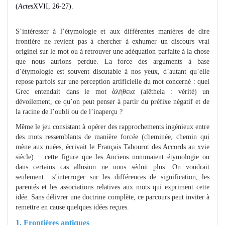
(
Actes
XVII, 26-27).
S’intéresser à l’étymologie et aux différentes manières de dire
frontière ne revient pas à chercher à exhumer un discours vrai
originel sur le mot ou à retrouver une adéquation parfaite à la chose
que nous aurions perdue. La force des arguments à base
d’étymologie est souvent discutable à nos yeux, d’autant qu’elle
repose parfois sur une perception artificielle du mot concerné : quel
Grec entendait dans le mot ἀλήθεια (alêtheia : vérité) un
dévoilement, ce qu’on peut penser à partir du préfixe négatif et de
la racine de l’oubli ou de l’inaperçu ?
Même le jeu consistant à opérer des rapprochements ingénieux entre
des mots ressemblants de manière forcée (cheminée, chemin qui
mène aux nuées, écrivait le Français Tabourot des Accords au xvie
siècle) − cette figure que les Anciens nommaient étymologie ou
dans certains cas allusion ne nous séduit plus. On voudrait
seulement s’interroger sur les différences de signification, les
parentés et les associations relatives aux mots qui expriment cette
idée. Sans délivrer une doctrine complète, ce parcours peut inviter à
remettre en cause quelques idées reçues.
1. Frontières antiques