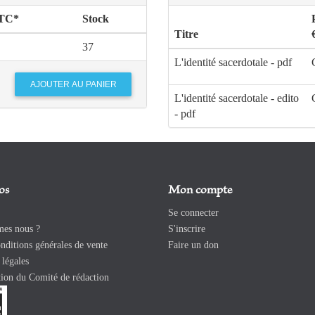
TTC*
Stock
Titre
37
L'identité sacerdotale - pdf
L'identité sacerdotale - edito
- pdf
os
Mon compte
Se connecter
es nous ?
S'inscrire
ditions générales de vente
Faire un don
légales
ion du Comité de rédaction