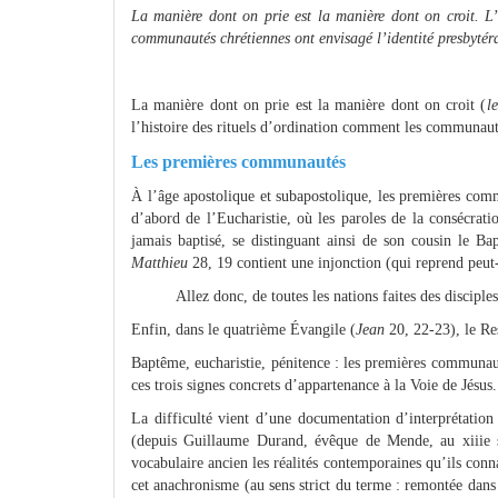
La manière dont on prie est la manière dont on croit. L’
communautés chrétiennes ont envisagé l’identité presbytéra
La manière dont on prie est la manière dont on croit (
l
l’histoire des rituels d’ordination comment les communauté
Les premières communautés
À l’âge apostolique et subapostolique, les premières comm
d’abord de l’Eucharistie, où les paroles de la consécrat
jamais baptisé, se distinguant ainsi de son cousin le Bapt
Matthieu
28, 19 contient une injonction (qui reprend peut
Allez donc, de toutes les nations faites des disciple
Enfin, dans le quatrième Évangile (
Jean
20, 22-23), le Re
Baptême, eucharistie, pénitence : les premières communauté
ces trois signes concrets d’appartenance à la Voie de Jésus.
La difficulté vient d’une documentation d’interprétation d
(depuis Guillaume Durand, évêque de Mende, au xiiie si
vocabulaire ancien les réalités contemporaines qu’ils conn
cet anachronisme (au sens strict du terme : remontée dans