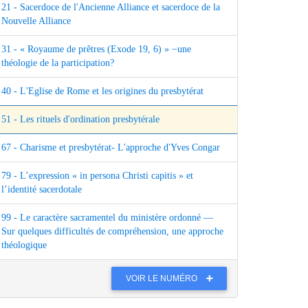
21 - Sacerdoce de l'Ancienne Alliance et sacerdoce de la
Nouvelle Alliance
31 - « Royaume de prêtres (Exode 19, 6) » −une
théologie de la participation?
40 - L'Eglise de Rome et les origines du presbytérat
51 - Les rituels d'ordination presbytérale
67 - Charisme et presbytérat- L'approche d'Yves Congar
79 - L’expression « in persona Christi capitis » et
l’identité sacerdotale
99 - Le caractère sacramentel du ministère ordonné —
Sur quelques difficultés de compréhension, une approche
théologique
VOIR LE NUMÉRO