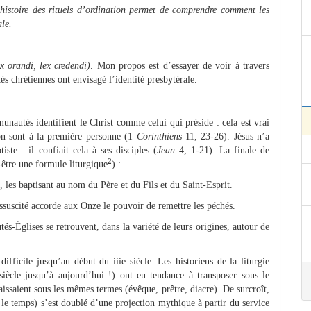
histoire des rituels d’ordination permet de comprendre comment les
le.
ex orandi, lex credendi)
. Mon propos est d’essayer de voir à travers
s chrétiennes ont envisagé l’identité presbytérale.
unautés identifient le Christ comme celui qui préside : cela est vrai
ion sont à la première personne (1
Corinthiens
11, 23-26). Jésus n’a
iste : il confiait cela à ses disciples (
Jean
4, 1-21). La finale de
2
-être une formule liturgique
) :
s, les baptisant au nom du Père et du Fils et du Saint-Esprit.
ssuscité accorde aux Onze le pouvoir de remettre les péchés.
s-Églises se retrouvent, dans la variété de leurs origines, autour de
ifficile jusqu’au début du iiie siècle. Les historiens de la liturgie
ècle jusqu’à aujourd’hui !) ont eu tendance à transposer sous le
aissaient sous les mêmes termes (évêque, prêtre, diacre). De surcroît,
 le temps) s’est doublé d’une projection mythique à partir du service