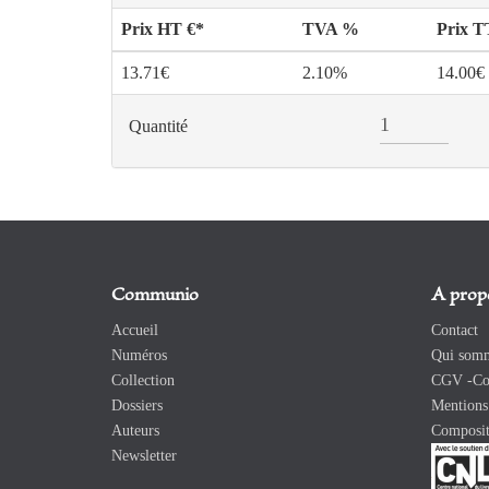
Prix HT €*
TVA %
Prix 
13.71€
2.10%
14.00€
Quantité
Communio
A prop
Accueil
Contact
Numéros
Qui somm
Collection
CGV -Con
Dossiers
Mentions 
Auteurs
Composit
Newsletter