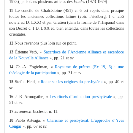
1973), puis dans plusieurs articles des
Études
(1973-1979).
11
Le concile de Chalcédoine (451) c. 6 est repris dans presque
toutes les anciennes collections latines (voir. Friedberg, I c. 256
note 2 ad D. LXX) et par Gratien (dans la forme de l’Hispana) dans
son Décret c. I D. LXX et, bien entendu, dans toutes les collections
orientales.
12
Nous revenons plus loin sur ce point.
13
Étienne Vetö, «
Sacerdoce de l’Ancienne Alliance et sacerdoce
de la Nouvelle Alliance
», pp. 21 et sv.
14
Ch.-A. Fogielman, «
Royaume de prêtres (Ex 19, 6) : une
théologie de la participation
», pp. 31 et sv.
15
Stefan Heid, «
Rome sur les origines du presbytérat
», pp. 40 et
sv.
16
J.-R. Armogathe, «
Les rituels d’ordination presbytérale
», pp.
51 et sv.
17
Juvenescit Ecclesia
, n. 11.
18
Pablo Arteaga, «
Charisme et presbytérat. L’approche d’Yves
Congar
», pp. 67 et sv.