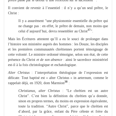
prêtre passe par le détour d’une réflexion sur le sacrement
.
Il convient de revenir à l’essentiel : il n’y a qu’un seul prêtre, le
Christ :
Il y a assurément “une physionomie essentielle du prêtre qui
ne change pas : en effet, le prêtre de demain, non moins que
37
celui d’aujourd’hui, devra ressembler au Christ
”.
Mais les Écritures attestent qu’Il a eu le souci de prolonger dans
l’histoire son ministère auprès des hommes : les Douze, les disciples
et les premières communautés chrétiennes portent témoignage de
cette volonté. Le ministre ordonné témoigne, selon son état, de cette
présence du Christ
et de son absence
: ainsi le sacerdoce ministériel
est-il à la fois christologique et eschatologique.
Alter Christus
: l’interprétation théologique de l’expression est
délicate. Tout baptisé est « alter Christus » in aeternum, comme le
38
rappelait déjà, en 1920, dom Marmion
:
Christianus, alter Christus
: “Le chrétien est un autre
Christ”. C’est bien la définition du chrétien qu’a donnée,
sinon en propres termes, du moins en expression équivalente,
toute la tradition. “Autre Christ”, parce que le chrétien est
d’abord, par la grâce, enfant du Père céleste et frère du