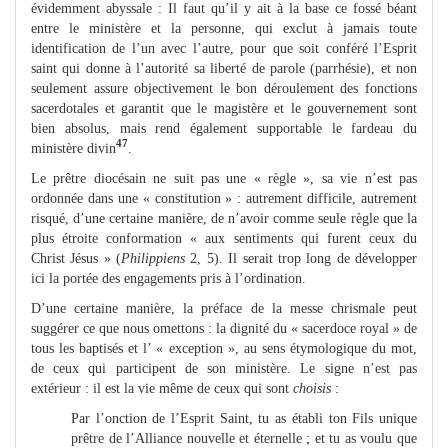
évidemment abyssale : Il faut qu’il y ait à la base ce fossé béant
entre le ministère et la personne, qui exclut à jamais toute
identification de l’un avec l’autre, pour que soit conféré l’Esprit
saint qui donne à l’autorité sa liberté de parole (parrhésie), et non
seulement assure objectivement le bon déroulement des fonctions
sacerdotales et garantit que le magistère et le gouvernement sont
bien absolus, mais rend également supportable le fardeau du
47
ministère divin
.
Le prêtre diocésain ne suit pas une « règle », sa vie n’est pas
ordonnée dans une « constitution » : autrement difficile, autrement
risqué, d’une certaine manière, de n’avoir comme seule règle que la
plus étroite conformation « aux sentiments qui furent ceux du
Christ Jésus » (
Philippiens
2, 5). Il serait trop long de développer
ici la portée des engagements pris à l’ordination.
D’une certaine manière, la préface de la messe chrismale peut
suggérer ce que nous omettons : la dignité du « sacerdoce royal » de
tous les baptisés et l’ « exception », au sens étymologique du mot,
de ceux qui participent de son ministère. Le signe n’est pas
extérieur : il est la vie même de ceux qui sont
choisis
:
Par l’onction de l’Esprit Saint, tu as établi ton Fils unique
prêtre de l’Alliance nouvelle et éternelle ; et tu as voulu que