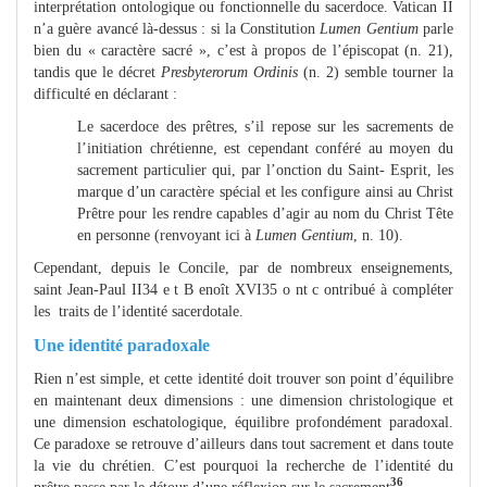
interprétation ontologique ou fonctionnelle du sacerdoce. Vatican II
n’a guère avancé là-dessus : si la Constitution
Lumen Gentium
parle
bien du « caractère sacré », c’est à propos de l’épiscopat (n. 21),
tandis que le décret
Presbyterorum Ordinis
(n. 2) semble tourner la
difficulté en déclarant :
Le sacerdoce des prêtres, s’il repose sur les sacrements de
l’initiation chrétienne, est cependant conféré au moyen du
sacrement particulier qui, par l’onction du Saint- Esprit, les
marque d’un caractère spécial et les configure ainsi au Christ
Prêtre pour les rendre capables d’agir au nom du Christ Tête
en personne (renvoyant ici à
Lumen Gentium
, n. 10).
Cependant, depuis le Concile, par de nombreux enseignements,
saint Jean-Paul II34 e t B enoît XVI35 o nt c ontribué à compléter
les traits de l’identité sacerdotale.
Une identité paradoxale
Rien n’est simple, et cette identité doit trouver son point d’équilibre
en maintenant deux dimensions : une dimension christologique et
une dimension eschatologique, équilibre profondément paradoxal.
Ce paradoxe se retrouve d’ailleurs dans tout sacrement et dans toute
la vie du chrétien. C’est pourquoi la recherche de l’identité du
36