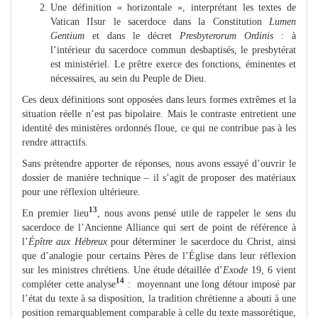
Une définition « horizontale », interprétant les textes de
Vatican II
sur le sacerdoce dans la Constitution
Lumen
Gentium
et dans le décret
Presbyterorum Ordinis
: à
l’intérieur du sacerdoce commun des
baptisés, le presbytérat
est ministériel. Le prêtre exerce des fonctions,
éminentes et
nécessaires, au sein du Peuple de Dieu.
Ces deux définitions sont opposées dans leurs formes extrêmes et la
situation réelle n’est pas bipolaire. Mais le contraste entretient une
identité des ministères ordonnés floue, ce qui ne contribue pas à les
rendre attractifs.
Sans prétendre apporter de réponses, nous avons essayé d’ouvrir le
dossier de manière technique – il s’agit de proposer des matériaux
pour une réflexion ultérieure.
13
En premier lieu
, nous avons pensé utile de rappeler le sens du
sacerdoce de l’Ancienne Alliance qui sert de point de référence à
l’
Épître aux Hébreux
pour déterminer le sacerdoce du Christ, ainsi
que d’analogie pour certains Pères de l’Église dans leur réflexion
sur les ministres chrétiens. Une étude détaillée d’
Exode
19, 6 vient
14
compléter cette analyse
: moyennant une long détour imposé par
l’état du texte à sa disposition, la tradition chrétienne a abouti à une
position remarquablement comparable à celle du texte massorétique,