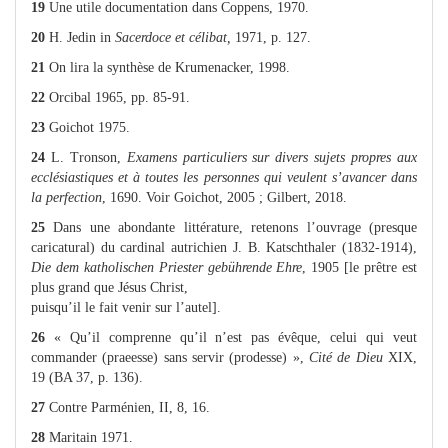
19
Une utile documentation dans Coppens, 1970.
20
H. Jedin in
Sacerdoce et célibat,
1971, p. 127.
21
On lira la synthèse de Krumenacker, 1998.
22
Orcibal 1965, pp. 85-91.
23
Goichot 1975.
24
L. Tronson,
Examens particuliers sur divers sujets propres aux
ecclésiastiques et à toutes les personnes qui veulent s’avancer dans
la perfection
, 1690. Voir Goichot, 2005 ; Gilbert, 2018.
25
Dans une abondante littérature, retenons l’ouvrage (presque
caricatural)
du cardinal autrichien J. B. Katschthaler (1832-1914),
Die dem katholischen Priester gebührende Ehre
, 1905 [le prêtre est
plus grand que Jésus Christ,
puisqu’il le fait venir sur l’autel].
26
« Qu’il comprenne qu’il n’est pas évêque, celui qui veut
commander (praeesse) sans servir (prodesse) »,
Cité de Dieu
XIX,
19 (BA 37, p. 136).
27
Contre Parménien, II, 8, 16.
28
Maritain 1971.