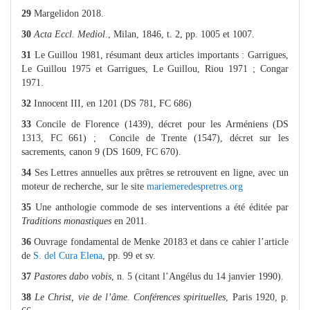
29
Margelidon 2018.
30
Acta Eccl. Mediol
., Milan, 1846, t. 2, pp. 1005 et 1007.
31
Le Guillou 1981, résumant deux articles importants : Garrigues,
Le Guillou 1975 et Garrigues, Le Guillou, Riou 1971 ; Congar
1971.
32
Innocent III, en 1201 (DS 781, FC 686)
33
Concile de Florence (1439), décret pour les Arméniens (DS
1313, FC 661) ;
Concile de Trente (1547), décret sur les
sacrements, canon 9 (DS 1609, FC 670).
34
Ses Lettres annuelles aux prêtres se retrouvent en ligne, avec un
moteur de recherche, sur le site
mariemeredespretres.org
35
Une anthologie commode de ses interventions a été éditée par
Traditions monastiques
en 2011.
36
Ouvrage fondamental de Menke 20183 et dans ce cahier l’article
de
S. del Cura Elena
, pp. 99 et sv.
37
Pastores dabo vobis
, n. 5 (citant l’Angélus du 14 janvier 1990).
38
Le Christ, vie de l’âme. Conférences spirituelles
, Paris 1920, p.