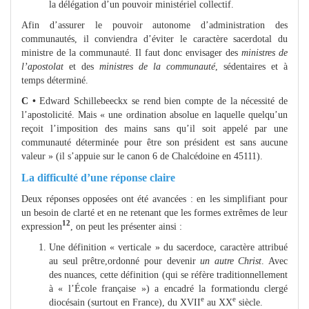
la délégation d’un pouvoir ministériel collectif.
Afin d’assurer le pouvoir autonome d’administration des
communautés, il conviendra d’éviter le caractère sacerdotal du
ministre de la communauté. Il faut donc envisager des
ministres de
l’apostolat
et des
ministres de la communauté
, sédentaires et à
temps déterminé.
C •
Edward Schillebeeckx se rend bien compte de la nécessité de
l’apostolicité. Mais « une ordination absolue en laquelle quelqu’un
reçoit l’imposition des mains sans qu’il soit appelé par une
communauté déterminée pour être son président est sans aucune
valeur » (il s’appuie sur le canon 6 de Chalcédoine en 45111).
La difficulté d’une réponse claire
Deux réponses opposées ont été avancées : en les simplifiant pour
un besoin de clarté et en ne retenant que les formes extrêmes de leur
12
expression
, on peut les présenter ainsi :
Une définition « verticale » du sacerdoce, caractère attribué
au seul prêtre,
ordonné pour devenir
un autre Christ
. Avec
des nuances, cette définition
(qui se réfère traditionnellement
à « l’École française ») a encadré la formation
du clergé
e
e
diocésain (surtout en France), du XVII
au XX
siècle.