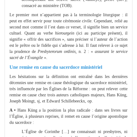
consacré au ministère (TOB).
Le premier mot n’appartient pas à la terminologie liturgique : il
peut en effet servir pour toute cérémonie civile. Cependant, relié au
second mot comme il l’est dans ce verset, il signifie bien un service
cultuel. Quant au verbe
hierourgein
(ici au participe présent), il
signifie « offrir des sacrifices », sans préciser si l’auteur de l’action
est le prêtre ou le fidèle qui s’adresse à lui. Il faut relever à ce sujet
la prudence de
Presbyterorum ordinis,
n. 2 : «
assurant le service
sacré de l’Évangile
».
Une remise en cause du sacerdoce ministériel
Les hésitations sur la définition ont entraîné dans les dernières
décennies une remise en cause théologique du sacerdoce ministériel,
très influencée par les Églises de la Réforme : on peut relever cette
remise en cause chez trois auteurs catholiques majeurs, Hans Küng,
Joseph Moingt, sj, et Edward Schillebeeckx, op.
A •
Hans Küng a la position la plus radicale : dans ses livres sur
l’Église, à plusieurs reprises, il remet en cause l’origine apostolique
du sacerdoce :
L’Église de Corinthe […] ne connaissait ni presbytres, ni