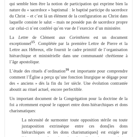
qui semble bien être la notion de participation qui exprime bien la
nature du « sacerdoce » baptismal : le baptisé participe du sacerdoce
du Christ – et c’est là un élément de la configuration au Christ dans
laquelle consiste le salut – mais ne possède pas de sacerdoce propre
car celui-ci n’est conféré qu’en vue de l’exercice d’un ministère.
La
Lettre
de Clément
aux Corinthiens
est un document
15
exceptionnel
. Complétée par la première Lettre de Pierre et la
Lettre aux Hébreux, elle fournit le cadre primitif de l’organisation
hiérarchique et ministérielle dans une communauté chrétienne à
l’âge apostolique.
16
L’étude des rituels d’ordination
est importante pour comprendre
comment l’Église a perçu qu’une fonction liturgique se dégage pour
des « anciens » dès la fin du 1er siècle. Une évolution contrastée
aboutit au rituel actuel, encore perfectible.
Un important document de la Congrégation pour la doctrine de la
foi a récemment exposé le rapport entre dons hiérarchiques et dons
charismatiques:
La nécessité de surmonter toute opposition stérile ou toute
juxtaposition extrinsèque entre ces dons[les dons
hiérarchiques et les dons charismatiques] est exigée par