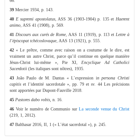
66.
39
Mercier 1934, p. 143.
40
E supremi apostolatus
, ASS 36 (1903-
1904) p. 135 et
Haerent
animo
, ASS 41 (1908), p. 569.
41
Discours aux curés de Rome
, AAS 11 (1919), p. 113 et
Lettre à
l’épiscopat tchécoslovaque
, AAS 13 (1921), p. 555.
42
« Le prêtre, comme avec raison on a coutume de le dire, est
vraiment un autre Christ, parce qu’il continue en quelque manière
Jésus-Christ lui-même », Pie XI,
Encyclique Ad Catholici
Sacerdotii
(les italiques sont nôtres), 1935.
43
João Paulo de M. Dantas « L’expression i
n persona Christi
capitis
et l’identité sacerdotale », pp. 79 et sv. 44 Les précisions
sont apportées par Dupont-Fauville 2018.
45
Pastores dabo vobis,
n. 16.
46
Voir le numéro de Communio sur
La seconde venue du Christ
(219, 1, 2012).
47
Balthasar 2016, II, 1 (« L’état sacerdotal »), p. 245.