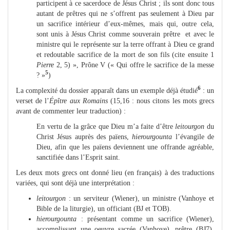
participent à ce sacerdoce de Jésus Christ ; ils sont donc tous
autant de prêtres qui ne s’offrent pas seulement à Dieu par
un sacrifice intérieur d’eux-mêmes, mais qui, outre cela,
sont unis à Jésus Christ comme souverain prêtre et avec le
ministre qui le représente sur la terre offrant à Dieu ce grand
et redoutable sacrifice de la mort de son fils (cite ensuite 1
Pierre
2, 5) », Prône V (« Qui offre le sacrifice de la messe
5
? »
)
6
La complexité du dossier apparaît dans un exemple déjà étudié
: un
verset de l’
Épître aux
Romains
(15,16 : nous citons les mots grecs
avant de commenter leur traduction) :
En vertu de la grâce que Dieu m’a faite d’être
leitourgon
du
Christ Jésus auprès des païens,
hierourgounta
l’évangile de
Dieu, afin que les païens deviennent une offrande agréable,
sanctifiée dans l’Esprit saint.
Les deux mots grecs ont donné lieu (en français) à des traductions
variées, qui sont déjà une interprétation :
leitourgon
: un serviteur (Wiener), un ministre (Vanhoye et
Bible de la liturgie), un officiant (BJ et TOB).
hierourgounta
: présentant comme un sacrifice (Wiener),
accomplissant une oeuvre sacrée (Vanhoye), prêtre (BJ7),