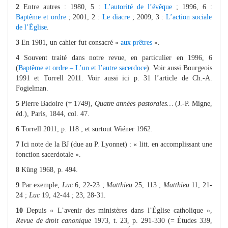
2
Entre autres : 1980, 5 :
L’autorité de l’évêque
; 1996, 6 :
Baptême et ordre
; 2001, 2 :
Le diacre
; 2009, 3 :
L’action sociale
de l’Église
.
3
En 1981, un cahier fut consacré «
aux prêtres
».
4
Souvent traité dans notre revue, en particulier en 1996, 6
(
Baptême et ordre – L’un et l’autre sacerdoce
). Voir aussi Bourgeois
1991 et Torrell 2011. Voir aussi ici p. 31 l’article de Ch.-A.
Fogielman.
5
Pierre Badoire († 1749),
Quatre années pastorales…
(J.-P. Migne,
éd.), Paris,
1844, col. 47.
6
Torrell 2011, p. 118 ; et surtout Wiéner 1962.
7
Ici note de la BJ (due au P. Lyonnet) :
« litt. en accomplissant une
fonction sacerdotale ».
8
Küng 1968, p. 494.
9
Par exemple,
Luc
6, 22-23 ;
Matthieu
25, 113 ;
Matthieu
11, 21-
24 ;
Luc
19, 42-44 ; 23, 28-31.
10
Depuis « L’avenir des ministères dans l’Église catholique »,
Revue de droit canonique
1973, t. 23, p. 291-330 (= Études
339,