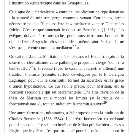
l’institution eucharistique dans les Synoptiques.
Ce risque de « cléricalisme » entraîne une réaction de type donatiste
: la sainteté du ministre, perçu comme « venant d’en-haut », serait
nécessaire pour qu’il puisse être le « médiateur » entre Dieu et les
fidèles. C’est ce que soutenait le donatiste Parménien († 391) : les
évêques doivent être sans tache, pour transmettre aux hommes le
don de Dieu. Augustin refuse cette idée : même saint Paul, dit-il, ne
27
s’est pas présenté comme « médiateur
».
On sait que Jacques Maritain a dénoncé dans « l’École française » la
source du cléricalisme, cette pathologie propre au clergé (dont il a
28
tant souffert
). Il récuse (avec le cardinal Journet, d’ailleurs) une
tradition thomiste (récente, surtout développée par le P. Garrigou
Lagrange) pour qui le constitutif formel du sacerdoce est la grâce
d’union hypostatique. Ce qui fait le prêtre, pour Maritain, est sa
fonction sacerdotale qui est sacramentelle. Une fine révision de la
thèse de Maritain en a montré les limites (et le risque de «
29
fonctionnalisme »), tout en indiquant le chemin à suivre
.
Une autre formation, néanmoins, a été proposée dans la tradition de
Charles Borromée (1538-1584). Le prêtre borroméen est ordonné
pour l’apostolat. Le saint archevêque de Milan précise bien dans ses
Règles que le prêtre n’est pas ordonné pour lui-même mais pour le