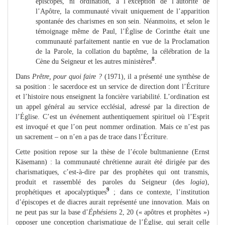
épiscopes, ni ordination, à l’exception de l’autorité de
l’Apôtre, la communauté vivait uniquement de l’apparition
spontanée des charismes en son sein. Néanmoins, et selon le
témoignage même de Paul, l’Église de Corinthe était une
communauté parfaitement nantie en vue de la Proclamation
de la Parole, la collation du baptême, la célébration de la
8
Cène du Seigneur et les autres ministères
.
Dans
Prêtre, pour quoi faire ?
(1971), il a présenté une synthèse de
sa position : le sacerdoce est un service de direction dont l’Écriture
et l’histoire nous enseignent la foncière variabilité. L’ordination est
un appel général au service ecclésial, adressé par la direction de
l’Église. C’est un événement authentiquement spirituel où l’Esprit
est invoqué et que l’on peut nommer ordination. Mais ce n’est pas
un sacrement – on n’en a pas de trace dans l’Écriture.
Cette position repose sur la thèse de l’école bultmanienne (Ernst
Käsemann) : la communauté chrétienne aurait été dirigée par des
charismatiques, c’est-à-dire par des prophètes qui ont transmis,
produit et rassemblé des paroles du Seigneur (des
logia
),
9
prophétiques et apocalyptiques
; dans ce contexte, l’institution
d’épiscopes et de diacres aurait représenté une innovation. Mais on
ne peut pas sur la base d’
Éphésiens
2, 20 (« apôtres et prophètes »)
opposer une conception charismatique de l’Église, qui serait celle