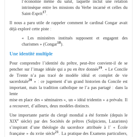
l’économie même du salut, laquelle inclut une relation
intrinsèque entre les missions du Verbe incarné et celles du
17
Saint-Esprit
.
Il nous a paru utile de rappeler comment le cardinal Congar avait
déjà exploré cette piste :
« Les ministères institués supposent et engagent des
18
charismes » (Congar
).
Une identité multiple
Pour comprendre l’identité du prêtre, peut-être convient-il de se
19
pencher sur l’image idéale qui a pu en être donnée
. « Le Concile
de Trente n’a pas tracé de modèle idéal et complet de vie
20
sacerdotale
» : ce jugement d’un grand historien du Concile est
important, mais la tradition catholique ne l’a pas partagé : dans la
lente
mise en place des « séminaires », un « idéal tridentin » a prévalu. Il
a recouvert, d’ailleurs, deux modèles distincts.
Une importante partie du clergé mondial a été formée (depuis le
e
XIX
siècle) par des Sociétés de prêtres (Sulpiciens, Lazaristes)
s’inspirant d’une théologie du sacerdoce attribuée à l’ « École
21
française » du xviie siècle
. La pratique des Examens particuliers,