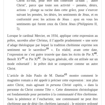
Christ ici-bas, pour être son cohéritier là-haut ; “autre
Christ”, parce que toute son activité − pensées, désirs,
actions − plonge sa racine dans cette grâce, pour s’exercer
suivant les pensées, les désirs, les sentiments de Jésus, et en
conformité avec les actions de Jésus : ayez en vous les
sentiments qui furent ceux du Christ Jésus (
Philippiens
II,
5).
Lorsque le cardinal Mercier, en 1934, applique cette expression au
prêtre,
sacerdos alter Christus,
il l’appelle prudemment « une sorte
d’adage théologique par lequel la tradition chrétienne exprime son
39
sentiment sur le sacerdoce
». En réalité, avant cette date,
40
l’expression ne s’est guère trouvée que dans les écrits de Pie X
,
41
42
Benoît XV
et Pie XI
. De façon générale, elle est utilisée sur un
mode exhortatif : le prêtre doit se comporter comme un autre
Christ.
43
L’article de João Paulo de M. Dantas
montre comment le
magistère romain a été appelé à préciser cette expression : non plus
autre Christ, mais agissant
in persona Christi capitis
, « dans la
personne du Christ comme Tête ». Cette dimension christologique
est fondamentale pour permettre à la communauté d’être chrétienne.
Sans la pénitence et l’eucharistie, une communauté ne peut être
chrétienne que de désir (les chrétiens japonais) ; le ministre ordonné