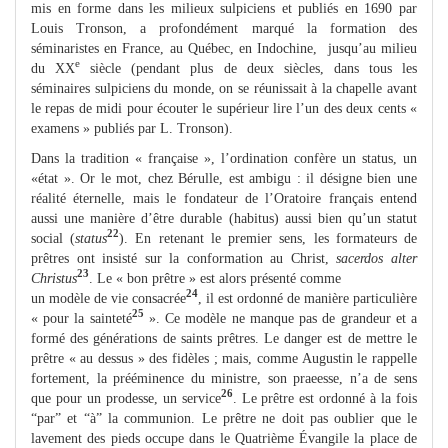
mis en forme dans les milieux sulpiciens et publiés en 1690 par
Louis Tronson, a profondément marqué la formation des
séminaristes en France, au Québec, en Indochine, jusqu’au milieu
e
du XX
siècle (pendant plus de deux siècles, dans tous les
séminaires sulpiciens du monde, on se réunissait à la chapelle avant
le repas de midi pour écouter le supérieur lire l’un des deux cents «
examens » publiés par L. Tronson).
Dans la tradition « française », l’ordination confère un status, un
«état ». Or le mot, chez Bérulle, est ambigu : il désigne bien une
réalité éternelle, mais le fondateur de l’Oratoire français entend
aussi une manière d’être durable (habitus) aussi bien qu’un statut
22
social (
status
). En retenant le premier sens, les formateurs de
prêtres ont insisté sur la conformation au Christ,
sacerdos alter
23
Christus
. Le « bon prêtre » est alors présenté comme
24
un modèle de vie consacrée
, il est ordonné de manière particulière
25
« pour la sainteté
». Ce modèle ne manque pas de grandeur et a
formé des générations de saints prêtres. Le danger est de mettre le
prêtre « au dessus » des fidèles ; mais, comme Augustin le rappelle
fortement, la prééminence du ministre, son praeesse, n’a de sens
26
que pour un prodesse, un service
. Le prêtre est ordonné à la fois
“par” et “à” la communion. Le prêtre ne doit pas oublier que le
lavement des pieds occupe dans le Quatrième Évangile la place de