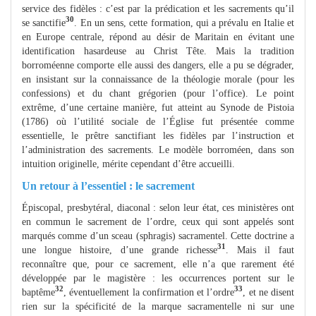
service des fidèles : c’est par la prédication et les sacrements qu’il
30
se sanctifie
. En un sens, cette formation, qui a prévalu en Italie et
en Europe centrale, répond au désir de Maritain en évitant une
identification hasardeuse au Christ Tête. Mais la tradition
borroméenne comporte elle aussi des dangers, elle a pu se dégrader,
en insistant sur la connaissance de la théologie morale (pour les
confessions) et du chant grégorien (pour l’office). Le point
extrême, d’une certaine manière, fut atteint au Synode de Pistoia
(1786) où l’utilité sociale de l’Église fut présentée comme
essentielle, le prêtre sanctifiant les fidèles par l’instruction et
l’administration des sacrements. Le modèle borroméen, dans son
intuition originelle, mérite cependant d’être accueilli.
Un retour à l’essentiel : le sacrement
Épiscopal, presbytéral, diaconal : selon leur état, ces ministères ont
en commun le sacrement de l’ordre, ceux qui sont appelés sont
marqués comme d’un sceau (sphragis) sacramentel. Cette doctrine a
31
une longue histoire, d’une grande richesse
. Mais il faut
reconnaître que, pour ce sacrement, elle n’a que rarement été
développée par le magistère : les occurrences portent sur le
32
33
baptême
, éventuellement la confirmation et l’ordre
, et ne disent
rien sur la spécificité de la marque sacramentelle ni sur une