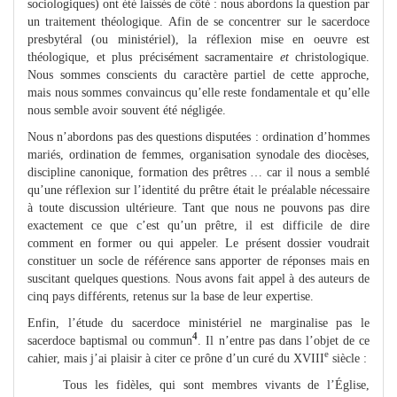
sociologiques) ont été laissés de côté : nous abordons la question par
un traitement théologique. Afin de se concentrer sur le sacerdoce
presbytéral (ou ministériel), la réflexion mise en oeuvre est
théologique, et plus précisément sacramentaire
et
christologique.
Nous sommes conscients du caractère partiel de cette approche,
mais nous sommes convaincus qu’elle reste fondamentale et qu’elle
nous semble avoir souvent été négligée.
Nous n’abordons pas des questions disputées : ordination d’hommes
mariés, ordination de femmes, organisation synodale des diocèses,
discipline canonique, formation des prêtres … car il nous a semblé
qu’une réflexion sur l’identité du prêtre était le préalable nécessaire
à toute discussion ultérieure. Tant que nous ne pouvons pas dire
exactement ce que c’est qu’un prêtre, il est difficile de dire
comment en former ou qui appeler. Le présent dossier voudrait
constituer un socle de référence sans apporter de réponses mais en
suscitant quelques questions. Nous avons fait appel à des auteurs de
cinq pays différents, retenus sur la base de leur expertise.
Enfin, l’étude du sacerdoce ministériel ne marginalise pas le
4
sacerdoce baptismal ou commun
. Il n’entre pas dans l’objet de ce
e
cahier, mais j’ai plaisir à citer ce prône d’un curé du XVIII
siècle :
Tous les fidèles, qui sont membres vivants de l’Église,