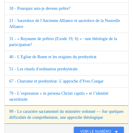
18 - Pourquoi suis-je devenu prêtre?
21 - Sacerdoce de l'Ancienne Alliance et sacerdoce de la Nouvelle
Alliance
31 - « Royaume de prêtres (Exode 19, 6) » −une théologie de la
participation?
40 - L'Eglise de Rome et les origines du presbytérat
51 - Les rituels d'ordination presbytérale
67 - Charisme et presbytérat- L'approche d'Yves Congar
79 - L’expression « in persona Christi capitis » et l’identité
sacerdotale
99 - Le caractère sacramentel du ministère ordonné — Sur quelques
difficultés de compréhension, une approche théologique
VOIR LE NUMÉRO