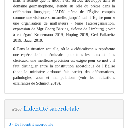
mais il semble que le débat s’est surtout développé dans le
domaine germanophone, étendu au rôle du prêtre dans la
célébration liturgique, l’ADN même de l’Église compris
comme une violence structurelle, jusqu’à tenir l’Église pour «
une organisation de malfaiteurs » (eine Täterorganisation,
expression de Mgr Georg Bätzing, évêque de Limburg) ; voir
à cet égard Kranemann 2019, Hoping 2019, Gerl-Falkovitz
2019, Bauer 2019.
6
Dans la situation actuelle, où le « cléricalisme » représente
une espèce de bouc émissaire pour tous les maux et abus
cléricaux, une meilleure précision est exigée pour ce mot : il
faut distinguer entre la constitution apostolique de l’Église
(dont le ministère ordonné fait partie) des déformations,
pathologies, abus et manipulations (voir les indications
éclairantes de Schmidt 2019).
L'identité sacerdotale
n°267
3 - De l'identité sacerdotale