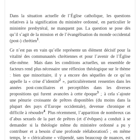
Dans la situation actuelle de l’Église catholique, les questions
relatives à la signification du ministère ordonné, en particulier le
ministère presbytéral, ne manquent pas. La question se pose dès
qu’il s’agit de la mission et de l’évangélisation du monde occidental
1
(post-) chrétien
.
Ce n’est pas en vain qu’elle représente un élément décisif pour la
vitalité des communautés chrétiennes et pour l’avenir de l’Église
elle-même. Mais dans les conditions actuelles, un ensemble de
facteurs rend plus nécessaire une réflexion théologique sur le thème
: bien que minoritaire, il y a encore des séquelles de ce qu’on
2
appelle la « crise d’identité
», particulièrement ressenties dans les
années post-conciliaires et perceptibles dans les diverses
3
propositions qui furent avancées à cette époque
; à cela s’ajoute
une pénurie croissante de prêtres disponibles (du moins dans la
plupart des pays d’Europe occidentale), devenue chronique et
4
difficile à résoudre
. Plus récemment, l’apparition de nombreux cas
d’abus sexuels de la part de prêtres (et d’évêques) a conduit à se
demander si la théologie même du ministère ordonné a pu y
contribuer et a besoin d’une profonde réélaboration5 ; en même
temps, le « cléricalisme » vilipendé, sans beaucoup de nuances, est