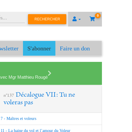
0
RECHERCHER
wsletter
S'abonner
Faire un don
en avec Mgr Matthieu Rougé
Décalogue VII: Tu ne
n°137
voleras pas
7 - Maîtres et voleurs
11 - La haine du vol et l’amour du Voleur