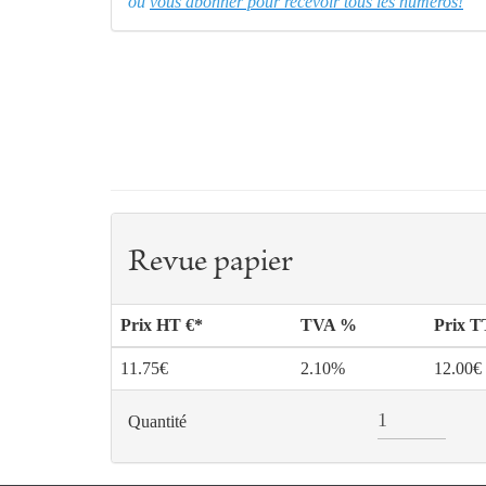
ou
vous abonner pour recevoir tous les numéros!
Revue papier
Prix HT €*
TVA %
Prix 
11.75€
2.10%
12.00€
Quantité