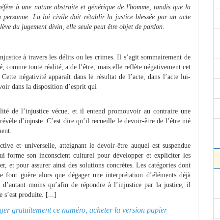
réfère à une nature abstraite et générique de l'homme, tandis que la
 personne. La loi civile doit rétablir la justice blessée par un acte
elève du jugement divin, elle seule peut être objet de pardon.
njustice à travers les délits ou les crimes. Il s’agit sommairement de
, comme toute réalité, a de l’être, mais elle reflète négativement cet
 Cette négativité apparaît dans le résultat de l’acte, dans l’acte lui-
voir dans la disposition d’esprit qui
alité de l’injustice vécue, et il entend promouvoir au contraire une
évèle d’injuste. C’est dire qu’il recueille le devoir-être de l’être nié
ment.
ective et universelle, atteignant le devoir-être auquel est suspendue
qui forme son inconscient culturel pour développer et expliciter les
er, et pour assurer ainsi des solutions concrètes. Les catégories dont
, ne font guère alors que dégager une interprétation d’éléments déjà
 d’autant moins qu’afin de répondre à l’injustice par la justice, il
 s’est produite. [...]
arger gratuitement ce numéro, acheter la version papier