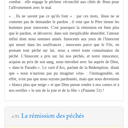
combat : elle engage le pécheur réconcilié aux côtés de Jésus pour
l'affrontement avec le mal.
« ...Ils ne savent pas ce qu'ils font » : par ces mots, Jésus ne se
contente pas de demander le pardon ; il veut que le Père tienne les
hommes pour innocents. C'est pourquoi la rémission est bien plus
que le pardon, et découvre, dans son inexplicable absurdité, l'amour
infini dont nous sommes aimés. Innocents aux yeux de l'Innocent
qui meurt dans les souffrances ; innocents parce que le Fils, en
prenant tout péché sur lui, nous a retiré toute connaissance du
péché. L'Innocent a pris sur lui nos péchés, et notre innocence,
acquise au prix de son sang, nous introduit avec lui auprès de Dieu,
« dans le Paradis ». Le curé d'Ars, parlant de la Rédemption, disait
que « nous n'aurions pas pu imaginer cela» : l'inimaginable, en
effet, n'est pas que nous soyons pardonnés, mais que nous devenions
« blancs plus que neige » et que Dieu puisse rendre à nos coeurs et à
nos oreilles « le son de la joie et de la fête » (
Psaume
51) !
La rémission des péchés
n°81