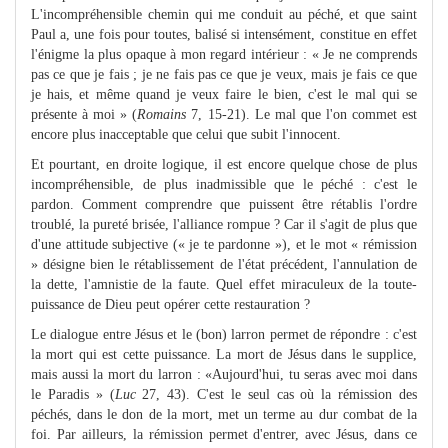
L'incompréhensible chemin qui me conduit au péché, et que saint
Paul a, une fois pour toutes, balisé si intensément, constitue en effet
l'énigme la plus opaque à mon regard intérieur : « Je ne comprends
pas ce que je fais ; je ne fais pas ce que je veux, mais je fais ce que
je hais, et même quand je veux faire le bien, c'est le mal qui se
présente à moi » (
Romains
7, 15-21). Le mal que l'on commet est
encore plus inacceptable que celui que subit l'innocent.
Et pourtant, en droite logique, il est encore quelque chose de plus
incompréhensible, de plus inadmissible que le péché : c'est le
pardon. Comment comprendre que puissent être rétablis l'ordre
troublé, la pureté brisée, l'alliance rompue ? Car il s'agit de plus que
d'une attitude subjective (« je te pardonne »), et le mot « rémission
» désigne bien le rétablissement de l'état précédent, l'annulation de
la dette, l'amnistie de la faute. Quel effet miraculeux de la toute-
puissance de Dieu peut opérer cette restauration ?
Le dialogue entre Jésus et le (bon) larron permet de répondre : c'est
la mort qui est cette puissance. La mort de Jésus dans le supplice,
mais aussi la mort du larron : «Aujourd'hui, tu seras avec moi dans
le Paradis » (
Luc
27, 43). C'est le seul cas où la rémission des
péchés, dans le don de la mort, met un terme au dur combat de la
foi. Par ailleurs, la rémission permet d'entrer, avec Jésus, dans ce