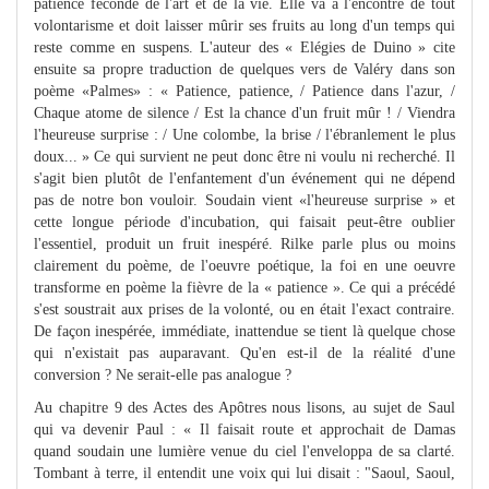
patience féconde de l'art et de la vie. Elle va à l'encontre de tout
volontarisme et doit laisser mûrir ses fruits au long d'un temps qui
reste comme en suspens. L'auteur des « Elégies de Duino » cite
ensuite sa propre traduction de quelques vers de Valéry dans son
poème «Palmes» : « Patience, patience, / Patience dans l'azur, /
Chaque atome de silence / Est la chance d'un fruit mûr ! / Viendra
l'heureuse surprise : / Une colombe, la brise / l'ébranlement le plus
doux... » Ce qui survient ne peut donc être ni voulu ni recherché. Il
s'agit bien plutôt de l'enfantement d'un événement qui ne dépend
pas de notre bon vouloir. Soudain vient «l'heureuse surprise » et
cette longue période d'incubation, qui faisait peut-être oublier
l'essentiel, produit un fruit inespéré. Rilke parle plus ou moins
clairement du poème, de l'oeuvre poétique, la foi en une oeuvre
transforme en poème la fièvre de la « patience ». Ce qui a précédé
s'est soustrait aux prises de la volonté, ou en était l'exact contraire.
De façon inespérée, immédiate, inattendue se tient là quelque chose
qui n'existait pas auparavant. Qu'en est-il de la réalité d'une
conversion ? Ne serait-elle pas analogue ?
Au chapitre 9 des Actes des Apôtres nous lisons, au sujet de Saul
qui va devenir Paul : « Il faisait route et approchait de Damas
quand soudain une lumière venue du ciel l'enveloppa de sa clarté.
Tombant à terre, il entendit une voix qui lui disait : "Saoul, Saoul,