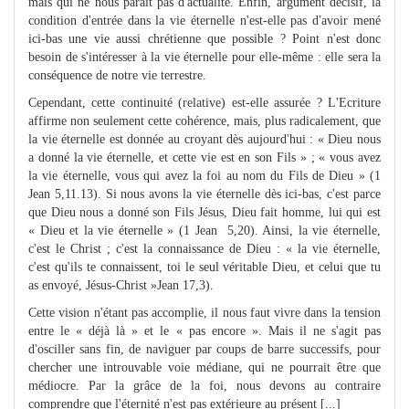
mais qui ne nous paraît pas d'actualité. Enfin, argument décisif, la
condition d'entrée dans la vie éternelle n'est-elle pas d'avoir mené
ici-bas une vie aussi chrétienne que possible ? Point n'est donc
besoin de s'intéresser à la vie éternelle pour elle-même : elle sera la
conséquence de notre vie terrestre.
Cependant, cette continuité (relative) est-elle assurée ? L'Ecriture
affirme non seulement cette cohérence, mais, plus radicalement, que
la vie éternelle est donnée au croyant dès aujourd'hui : « Dieu nous
a donné la vie éternelle, et cette vie est en son Fils » ; « vous avez
la vie éternelle, vous qui avez la foi au nom du Fils de Dieu » (1
Jean 5,11.13). Si nous avons la vie éternelle dès ici-bas, c'est parce
que Dieu nous a donné son Fils Jésus, Dieu fait homme, lui qui est
« Dieu et la vie éternelle » (1 Jean 5,20). Ainsi, la vie éternelle,
c'est le Christ ; c'est la connaissance de Dieu : « la vie éternelle,
c'est qu'ils te connaissent, toi le seul véritable Dieu, et celui que tu
as envoyé, Jésus-Christ »Jean 17,3).
Cette vision n'étant pas accomplie, il nous faut vivre dans la tension
entre le « déjà là » et le « pas encore ». Mais il ne s'agit pas
d'osciller sans fin, de naviguer par coups de barre successifs, pour
chercher une introuvable voie médiane, qui ne pourrait être que
médiocre. Par la grâce de la foi, nous devons au contraire
comprendre que l'éternité n'est pas extérieure au présent [...]