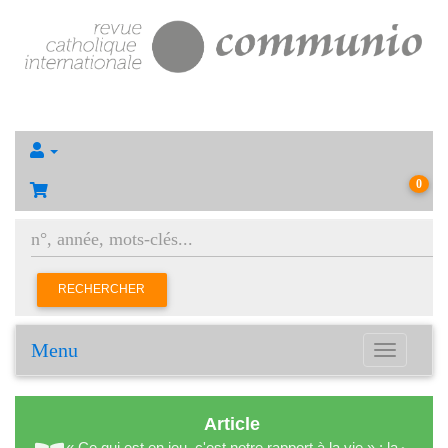
0
RECHERCHER
Menu
Toggle
navigation
Article
« Ce qui est en jeu, c'est notre rapport à la vie » : la