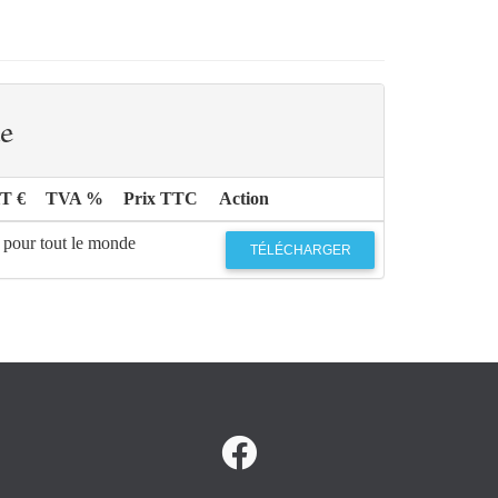
e
HT €
TVA %
Prix TTC
Action
 pour tout le monde
TÉLÉCHARGER