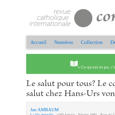
Accueil
Numéros
Collection
Do
« Ce qui est en jeu, c'
Le salut pour tous? Le c
salut chez Hans-Urs von
Jan AMBAUM
La Vie éternelle
- n°93 Janvier - Février 1991 - Page n° 5