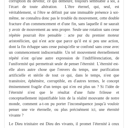
corruption du devenir, ce qui demeure, toujours semblable à soi, à
l'écart de toute altération. L'être éternel, qui, seul, est
véritablement, si l'être se définit par une immuable présence à soi-
même, ne connaîtra donc pas le trouble du mouvement, cette double
fracture d'un commencement et d'une fin, sans laquelle il ne saurait
y avoir de mouvement au sens propre. Seule une rotation sans cesse
répétée pourrait être pensable : acte pur du premier moteur
aristotélicien, qui n'est acte que parce qu'il est si peu une action,
dont la fin échappe sans cesse puisqu'elle se confond sans cesse avec
un commencement indiscernable. Un tel mouvement éternellement
répété n'est qu'une autre expression de l'indifférenciation, de
l'uniformité qui permettrait seule de penser l'éternité. L'éternité est-
elle alors autre chose que l'envers du temps, une purification
artificielle et stérile de tout ce qui, dans le temps, n'est que
transitoire, éphémère, corruptible, en d'autres termes, le concept
éminemment fragile d'un temps qui n'en est plus un ? Si l'idée de
l'éternité n'est que le résultat d'une fuite frileuse et
conceptuellement injustifiable loin de la réalité mouvante de notre
monde, comment a-t-on pu porter l'inconséquence jusqu'à vouloir
penser une vie éternelle, ou plus précisément ici, une éternité
vivante ?
Le Dieu trinitaire est Dieu des vivants, il promet l'éternité à ceux