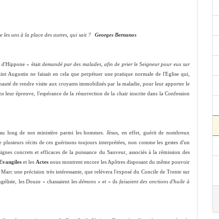
les uns à la place des autres, qui sait
?
Georges Bernanos
e d'Hippone « était
demandé par des malades, afin de prier le Seigneur pour eux sur
int Augustin ne faisait en cela que perpétuer une pratique normale de l'Eglise qui,
nauté de rendre visite aux croyants immobilisés par la maladie, pour leur apporter le
dans leur épreuve, l'espérance de la résurrection de la chair inscrite dans la Confession
 au long de son ministère parmi les hommes. Jésus, en effet, guérit de nombreux
 plusieurs récits de ces guérisons toujours interprétées, non comme les gestes d'un
ignes concrets et efficaces de la puissance du Sauveur, associés à la rémission des
Evangiles
et les
Actes
nous montrent encore les Apôtres disposant du même pouvoir
 Marc une précision très intéressante, que relèvera l'exposé du Concile de Trente sur
géliste, les Douze « chassaient les
démons » et
« ils
faisaient des onctions d'huile à