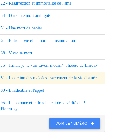
22 - Résurrection et immortalité de l'âme
34 - Dans une mort ambiguë
51 - Une mort de papier
61 - Entre la vie et la mort : la réanimation _
68 - Vivre sa mort
75 - Jamais je ne vais savoir mourir" Thérèse de Lisieux
81 - L'onction des malades : sacrement de la vie donnée
89 - L'indicible et l'appel
95 - La colonne et le fondement de la vérité de P.
Florensky
VOIR LE NUMÉRO