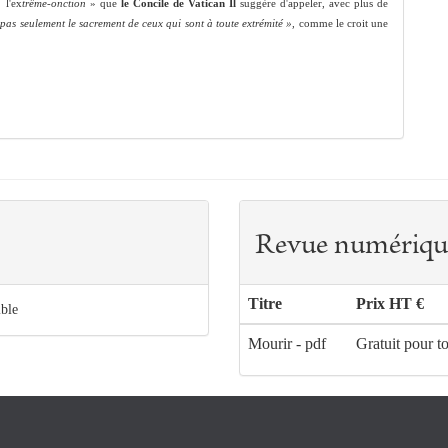
 l'ex
trême‑onction
» que
le Concile de Vatican Il
suggère d'appeler, avec plus de
t pas seulement le sacrement de ceux qui sont à toute extrémité »,
comme le croit une
Revue numériqu
Titre
Prix HT €
ible
Mourir - pdf
Gratuit pour t