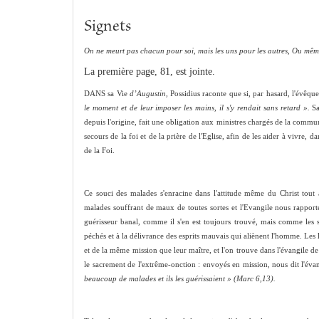
Signets
On ne meurt pas chacun pour soi, mais les uns pour les autres,
Ou même 
La première page, 81, est jointe.
DANS sa Vie
d’Augustin,
Possidius raconte que si, par hasard, l'évêqu
le moment et de leur imposer les mains, il s'y rendait sans retard ».
Sa
depuis l'origine, fait une obligation aux ministres chargés de la commu
secours de la foi et de la prière de l'Eglise, afin de les aider à vivre, 
de la Foi.
Ce souci des malades s'enracine dans l'attitude même du Christ tout
malades souffrant de maux de toutes sortes et l'Evangile nous rapporte
guérisseur banal, comme il s'en est toujours trouvé, mais comme les s
péchés et à la délivrance des esprits mauvais qui aliènent l'homme. Les
et de la même mission que leur maître, et l'on trouve dans l'évangile de
le sacrement de l'extrême‑onction : envoyés en mission, nous dit l'évan
beaucoup de malades et ils les guérissaient » (Marc 6,13).