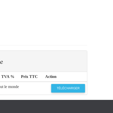
e
TVA %
Prix TTC
Action
out le monde
TÉLÉCHARGER