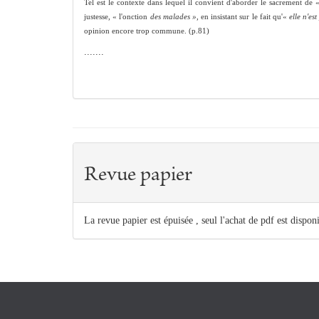
Tel est le contexte dans lequel il convient d'aborder le sacrement de «
justesse, « l'onction
des malades »,
en insistant sur le fait qu'«
elle n'es
opinion encore trop commune. (p.81)
.......
Revue papier
La revue papier est épuisée , seul l'achat de pdf est dispon