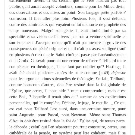
extrêmement divers. Il est certain que le Père n'aurait pas tout
publié, qu'il aurait accepté volontiers, comme pour Le Milieu divin,
des observations et des mises au point. Son langage prête parfois ?
confusion. Il faut aller plus loin. Plusieurs fois, il s'est défendu
contre des admirateurs qui voyaient en lui une sorte de prophète des
temps nouveaux. Malgré son génie, il était limité limité par sa
spécialité et sa vision de l'univers, par son a venture spirituelle et
son isolement. J'accepte même qu'il n'ait pas mesuré la gravité des
conséquences du péché originel et qu'il n'ait pas assez souligné (sauf
en plusieurs écrits) que le Salut chrétien passe par l'anéantissement
de la Croix. Ce serait pourtant une erreur de refuser ? Teilhard toute
compétence en théologie ; il ne faut pas oublier qu'? Hastings, il
avait été choisi plusieurs années de suite comme (p.49)
defensor
pour les argumentations solennelles de théologie. En fait, Teilhard,
comme beaucoup d'autres, doit être resitué dans la foi globale de
l'Église, que certes, il nous aide ? mieux comprendre ; mais c est
cette Foi , ? laquelle il tenait plus qu'? aucune de ses explications
personnelles, qui le complète, l'éclaire, le juge, le rectifie. _ Ce qui
est vrai pour Teilhard l'est aussi, dans une certaine mesure, pour
saint Augustin, pour Pascal, pour Newman. Même saint Thomas
d'Aquin doit être resitué dans la foi de l'Église qui, de toutes parts,
le déborde ; celui' qui l'en séparerait pourrait construire, certes, une
cathédrale de la pensée, un système peut être cohérent, mais il se