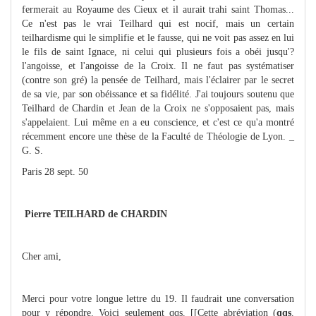
fermerait au Royaume des Cieux et il aurait trahi saint Thomas...
Ce n'est pas le vrai Teilhard qui est nocif, mais un certain
teilhardisme qui le simplifie et le fausse, qui ne voit pas assez en lui
le fils de saint Ignace, ni celui qui plusieurs fois a obéi jusqu'?
l'angoisse, et l'angoisse de la Croix. Il ne faut pas systématiser
(contre son gré) la pensée de Teilhard, mais l'éclairer par le secret
de sa vie, par son obéissance et sa fidélité. J'ai toujours soutenu que
Teilhard de Chardin et Jean de la Croix ne s'opposaient pas, mais
s'appelaient. Lui même en a eu conscience, et c'est ce qu'a montré
récemment encore une thèse de la Faculté de Théologie de Lyon. _
G. S.
Paris 28 sept. 50
Pierre TEILHARD de CHARDIN
Cher ami,
Merci pour votre longue lettre du 19. Il faudrait une conversation
pour y répondre. Voici seulement qqs. [[Cette abréviation (
qqs
.