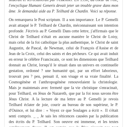
l'encyclique Humani Generis devait jeter un trouble grave dans mon
âme. Je demandai aide au P. Teilhard de Chardin. Voici sa réponse.
On remarquera le Post scriptum. Il a son importance. Le P. Gemelli
avait attaqué le P. Teilhard de Chardin, méconnaissant son intention
profonde. J'écrivis au P. Gemelli Dans cette lettre, j'affirmais que le
Christ de Teilhard n'était en aucune manière le Christ de Loisy,
mais celui de la foi catholique la plus authentique, le Christ de saint
Augustin, de Pascal, de Newman, celui de François d'Assise et de
Jean de la Croix, celui des saints et des pécheurs. Ce qui avait induit
en erreur le célèbre Franciscain, ce sont les dimensions que Teilhard
donnait au Christ, lorsqu'il le situait dans un univers en continuelle
gestation, ordonné ? une humanité qui, par un effort laborieux,
trouvait peu ? peu, pensait il, son visage et sa vraie finalité. La
Cosmogénèse et l'anthropogénèse renouvelaient la christologie.
Mais je maintenais avec fermeté que la vie christique s'enracinait,
pour Teilhard, en Jésus de Nazareth, que par la foi nous savons être
Jésus Christ. A la lecture de ma lettre au P. Gemelli je revois
Teilhard éclater de joie, courir au bureau de son supérieur, le P.
d'Ouince, et lui dire : « Voyez ce que Soulages a écrit ». Il s'était
senti compris. _ _ Je sais les réticences causées par la publication
des écrits du P. Teilhard. Son oeuvre est immense, et les textes