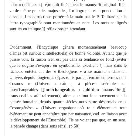
pour « quelques ») reproduit fidèlement le manuscrit original. Il en
va de même pour les majuscules, l'orthographe et la ponctuation ci
dessous. Les corrections portées à la main par le P. Teilhard sur la
lettre typographiée sont mentionnées en note. Les mots soulignés
sont ici en italique.]] réflexions en attendant.
Evidemment, l'Encyclique gênera momentanément beaucoup
d'âmes (et surtout d'intellectuels) de bonne volonté. Autant que je
puisse voir, la raison n'en est pas dans sa tendance de fond (éviter
que le dogme s'évapore en symbolisme, excellent !) mais dans le
fâcheux entêtement des « théologiens » à se maintenir dans un
Univers depuis longtemps dépassé. lis parlent encore en termes de «
Cosmos » (Univers mosaïque, à pièces insérables ou
interchangeables [[
interchangeables : addition
manuscrite.]],
transposables arbitrairement), alors que tout le mouvement de la
pensée humaine depuis quatre siècles nous situe désormais en «
Cosmogénèse » (Univers organique où tout élément et tout
événement ne peut apparaître que par naissance, cad. en liaison avec
le développement de l'Ensemble). Ils ne voient pas que, en un sens,
la pensée change (dans sons sens), (p.50)
...