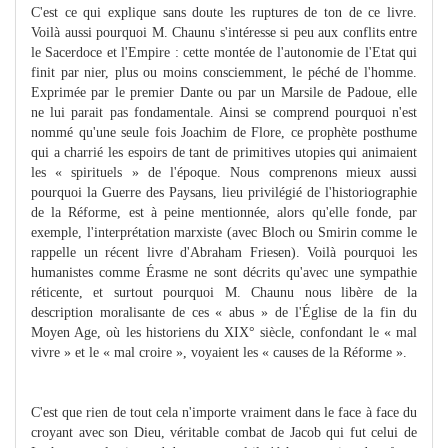
C'est ce qui explique sans doute les ruptures de ton de ce livre.
Voilà aussi pourquoi M. Chaunu s'intéresse si peu aux conflits entre
le Sacerdoce et l'Empire : cette montée de l'autonomie de l'Etat qui
finit par nier, plus ou moins consciemment, le péché de l'homme.
Exprimée par le premier Dante ou par un Marsile de Padoue, elle
ne lui parait pas fondamentale. Ainsi se comprend pourquoi n'est
nommé qu'une seule fois Joachim de Flore, ce prophète posthume
qui a charrié les espoirs de tant de primitives utopies qui animaient
les « spirituels » de l'époque. Nous comprenons mieux aussi
pourquoi la Guerre des Paysans, lieu privilégié de l'historiographie
de la Réforme, est à peine mentionnée, alors qu'elle fonde, par
exemple, l'interprétation marxiste (avec Bloch ou Smirin comme le
rappelle un récent livre d'Abraham Friesen). Voilà pourquoi les
humanistes comme Érasme ne sont décrits qu'avec une sympathie
réticente, et surtout pourquoi M. Chaunu nous libère de la
description moralisante de ces « abus » de l'Église de la fin du
Moyen Age, où les historiens du XIX° siècle, confondant le « mal
vivre » et le « mal croire », voyaient les « causes de la Réforme ».
C'est que rien de tout cela n'importe vraiment dans le face à face du
croyant avec son Dieu, véritable combat de Jacob qui fut celui de