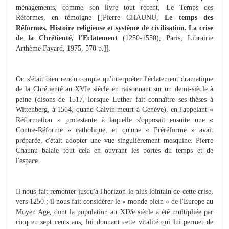
ménagements, comme son livre tout récent, Le Temps des
Réformes, en témoigne [[Pierre CHAUNU,
Le temps des
Réformes. Histoire religieuse et système de civilisation. La crise
de la Chrétienté, l'Eclatement
(1250-1550), Paris, Librairie
Arthème Fayard, 1975, 570 p.]].
On s'était bien rendu compte qu'interpréter l'éclatement dramatique
de la Chrétienté au XVIe siècle en raisonnant sur un demi-siècle à
peine (disons de 1517, lorsque Luther fait connaître ses thèses à
Wittenberg, à 1564, quand Calvin meurt à Genève), en l'appelant «
Réformation » protestante à laquelle s'opposait ensuite une «
Contre-Réforme » catholique, et qu'une « Préréforme » avait
préparée, c'était adopter une vue singulièrement mesquine. Pierre
Chaunu balaie tout cela en ouvrant les portes du temps et de
l'espace.
Il nous fait remonter jusqu'à l'horizon le plus lointain de cette crise,
vers 1250 ; il nous fait considérer le « monde plein » de l'Europe au
Moyen Age, dont la population au XIVe siècle a été multipliée par
cinq en sept cents ans, lui donnant cette vitalité qui lui permet de