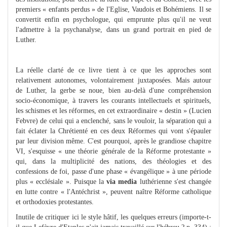
premiers « enfants perdus » de l'Eglise, Vaudois et Bohémiens. Il se
convertit enfin en psychologue, qui emprunte plus qu'il ne veut
l'admettre à la psychanalyse, dans un grand portrait en pied de
Luther.
La réelle clarté de ce livre tient à ce que les approches sont
relativement autonomes, volontairement juxtaposées. Mais autour
de Luther, la gerbe se noue, bien au-delà d'une compréhension
socio-économique, à travers les courants intellectuels et spirituels,
les schismes et les réformes, en cet extraordinaire « destin » (Lucien
Febvre) de celui qui a enclenché, sans le vouloir, la séparation qui a
fait éclater la Chrétienté en ces deux Réformes qui vont s'épauler
par leur division même. C'est pourquoi, après le grandiose chapitre
VI, s'esquisse « une théorie générale de la Réforme protestante »
qui, dans la multiplicité des nations, des théologies et des
confessions de foi, passe d'une phase « évangélique » à une période
plus « ecclésiale ». Puisque la
via media
luthérienne s'est changée
en lutte contre « l'Antéchrist », peuvent naître Réforme catholique
et orthodoxies protestantes.
Inutile de critiquer ici le style hâtif, les quelques erreurs (importe-t-