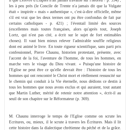
il que Lefèvre d'Etaples n'ait jamais travaillé sur l'hébreu ? p. 334) ;
les à peu près (le Concile de Trente n'a jamais dit que la Vulgate
était « inspirée » mais « authentique », c'est-à-dire officielle, même
s'il est vrai que les deux termes ont pu être confondus de fait par
certains catholiques - p. 421) ; l'éventail limité des sources
(excellentes mais toutes françaises, alors qu'après tout, Joseph
Lortz, qui n'est pas cité, a écrit sur le sujet de fort estimables
choses). Il vaut bien mieux relever l'admirable souffle religieux
dont est animé le livre. En toute rigueur scientifique, sans parti pris
confessionnel, Pierre Chaunu, historien protestant, présente, avec
l'accent de la foi, l'aventure de l'homme, de tous les hommes, en
marche vers le visage du Dieu vivant. « Puisqu'une histoire de
l'Eglise ne peut être ce qu'elle devrait être : l'histoire de tous les
hommes qui ont rencontré le Christ mort et réellement ressuscité sur
le chemin qui conduit à la Vie éternelle, nous dédions ce destin à
tous les hommes que nous avons exclus et qui auraient, tout autant
que Martin Luther, mérité de retenir notre attention », écrit-il au
seuil de son chapitre sur le Réformateur (p. 369).
M. Chaunu interroge le temps de l'Eglise comme on scrute les
Ecritures, ou, mieux, il le scrute à travers les Écritures. Mais il lit
cette histoire dans la dialectique chrétienne du péché et de la grâce.