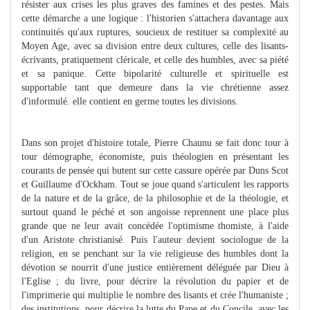
résister aux crises les plus graves des famines et des pestes. Mais
cette démarche a une logique : l'historien s'attachera davantage aux
continuités qu'aux ruptures, soucieux de restituer sa complexité au
Moyen Age, avec sa division entre deux cultures, celle des lisants-
écrivants, pratiquement cléricale, et celle des humbles, avec sa piété
et sa panique. Cette bipolarité culturelle et spirituelle est
supportable tant que demeure dans la vie chrétienne assez
d'informulé. elle contient en germe toutes les divisions.
Dans son projet d'histoire totale, Pierre Chaunu se fait donc tour à
tour démographe, économiste, puis théologien en présentant les
courants de pensée qui butent sur cette cassure opérée par Duns Scot
et Guillaume d'Ockham. Tout se joue quand s'articulent les rapports
de la nature et de la grâce, de la philosophie et de la théologie, et
surtout quand le péché et son angoisse reprennent une place plus
grande que ne leur avait concédée l'optimisme thomiste, à l'aide
d'un Aristote christianisé. Puis l'auteur devient sociologue de la
religion, en se penchant sur la vie religieuse des humbles dont la
dévotion se nourrit d'une justice entièrement déléguée par Dieu à
l'Eglise ; du livre, pour décrire la révolution du papier et de
l'imprimerie qui multiplie le nombre des lisants et crée l'humaniste ;
des institutions, pour décrire la lutte du Pape et du Concile, avec les