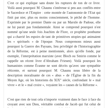
C'est ce qui explique sans doute les ruptures de ton de ce livre.
Voilà aussi pourquoi M. Chaunu s'intéresse si peu aux conflits entre
le Sacerdoce et l'Empire : cette montée de l'autonomie de l'Etat qui
finit par nier, plus ou moins consciemment, le péché de l'homme.
Exprimée par le premier Dante ou par un Marsile de Padoue, elle
ne lui parait pas fondamentale. Ainsi se comprend pourquoi n'est
nommé qu'une seule fois Joachim de Flore, ce prophète posthume
qui a charrié les espoirs de tant de primitives utopies qui animaient
les « spirituels » de l'époque. Nous comprenons mieux aussi
pourquoi la Guerre des Paysans, lieu privilégié de l'historiographie
de la Réforme, est à peine mentionnée, alors qu'elle fonde, par
exemple, l'interprétation marxiste (avec Bloch ou Smirin comme le
rappelle un récent livre d'Abraham Friesen). Voilà pourquoi les
humanistes comme Érasme ne sont décrits qu'avec une sympathie
réticente, et surtout pourquoi M. Chaunu nous libère de la
description moralisante de ces « abus » de l'Église de la fin du
Moyen Age, où les historiens du XIX° siècle, confondant le « mal
vivre » et le « mal croire », voyaient les « causes de la Réforme ».
C'est que rien de tout cela n'importe vraiment dans le face à face du
croyant avec son Dieu, véritable combat de Jacob qui fut celui de