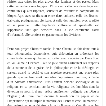
résister aux crises les plus graves des famines et des pestes. Mais
cette démarche a une logique : l'historien s'attachera davantage aux
continuités qu'aux ruptures, soucieux de restituer sa complexité au
Moyen Age, avec sa division entre deux cultures, celle des lisants-
écrivants, pratiquement cléricale, et celle des humbles, avec sa piété
et sa panique. Cette bipolarité culturelle et spirituelle est
supportable tant que demeure dans la vie chrétienne assez
d'informulé. elle contient en germe toutes les divisions.
Dans son projet d'histoire totale, Pierre Chaunu se fait donc tour à
tour démographe, économiste, puis théologien en présentant les
courants de pensée qui butent sur cette cassure opérée par Duns Scot
et Guillaume d'Ockham. Tout se joue quand s'articulent les rapports
de la nature et de la grâce, de la philosophie et de la théologie, et
surtout quand le péché et son angoisse reprennent une place plus
grande que ne leur avait concédée l'optimisme thomiste, à l'aide
d'un Aristote christianisé. Puis l'auteur devient sociologue de la
religion, en se penchant sur la vie religieuse des humbles dont la
dévotion se nourrit d'une justice entièrement déléguée par Dieu à
l'Eglise ; du livre, pour décrire la révolution du papier et de
l'imprimerie qui multiplie le nombre des lisants et crée l'humaniste ;
des institutions, pour décrire la lutte du Pape et du Concile, avec les