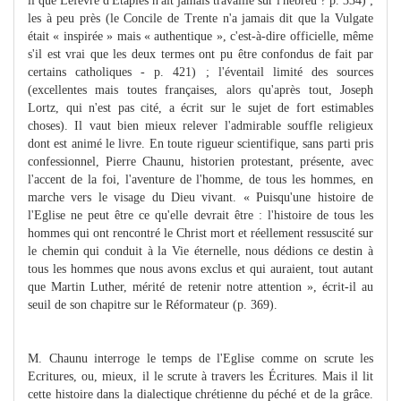
il que Lefèvre d'Etaples n'ait jamais travaillé sur l'hébreu ? p. 334) ;
les à peu près (le Concile de Trente n'a jamais dit que la Vulgate
était « inspirée » mais « authentique », c'est-à-dire officielle, même
s'il est vrai que les deux termes ont pu être confondus de fait par
certains catholiques - p. 421) ; l'éventail limité des sources
(excellentes mais toutes françaises, alors qu'après tout, Joseph
Lortz, qui n'est pas cité, a écrit sur le sujet de fort estimables
choses). Il vaut bien mieux relever l'admirable souffle religieux
dont est animé le livre. En toute rigueur scientifique, sans parti pris
confessionnel, Pierre Chaunu, historien protestant, présente, avec
l'accent de la foi, l'aventure de l'homme, de tous les hommes, en
marche vers le visage du Dieu vivant. « Puisqu'une histoire de
l'Eglise ne peut être ce qu'elle devrait être : l'histoire de tous les
hommes qui ont rencontré le Christ mort et réellement ressuscité sur
le chemin qui conduit à la Vie éternelle, nous dédions ce destin à
tous les hommes que nous avons exclus et qui auraient, tout autant
que Martin Luther, mérité de retenir notre attention », écrit-il au
seuil de son chapitre sur le Réformateur (p. 369).
M. Chaunu interroge le temps de l'Eglise comme on scrute les
Ecritures, ou, mieux, il le scrute à travers les Écritures. Mais il lit
cette histoire dans la dialectique chrétienne du péché et de la grâce.