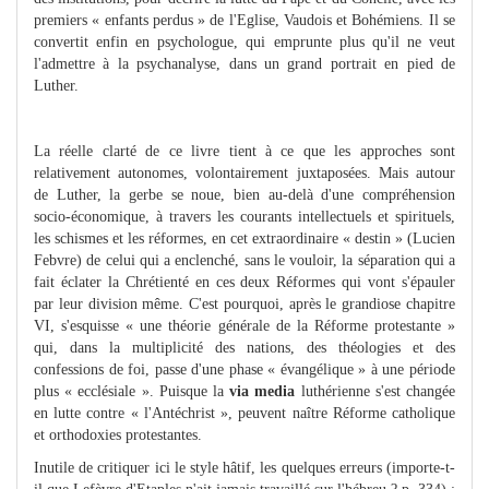
premiers « enfants perdus » de l'Eglise, Vaudois et Bohémiens. Il se
convertit enfin en psychologue, qui emprunte plus qu'il ne veut
l'admettre à la psychanalyse, dans un grand portrait en pied de
Luther.
La réelle clarté de ce livre tient à ce que les approches sont
relativement autonomes, volontairement juxtaposées. Mais autour
de Luther, la gerbe se noue, bien au-delà d'une compréhension
socio-économique, à travers les courants intellectuels et spirituels,
les schismes et les réformes, en cet extraordinaire « destin » (Lucien
Febvre) de celui qui a enclenché, sans le vouloir, la séparation qui a
fait éclater la Chrétienté en ces deux Réformes qui vont s'épauler
par leur division même. C'est pourquoi, après le grandiose chapitre
VI, s'esquisse « une théorie générale de la Réforme protestante »
qui, dans la multiplicité des nations, des théologies et des
confessions de foi, passe d'une phase « évangélique » à une période
plus « ecclésiale ». Puisque la
via media
luthérienne s'est changée
en lutte contre « l'Antéchrist », peuvent naître Réforme catholique
et orthodoxies protestantes.
Inutile de critiquer ici le style hâtif, les quelques erreurs (importe-t-