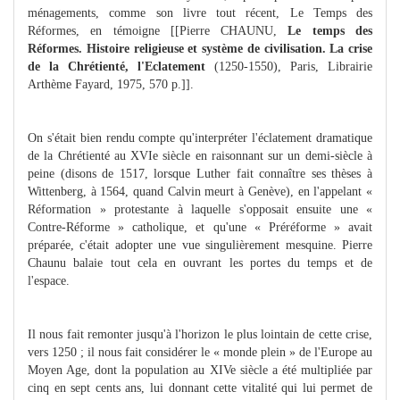
ménagements, comme son livre tout récent, Le Temps des
Réformes, en témoigne [[Pierre CHAUNU,
Le temps des
Réformes. Histoire religieuse et système de civilisation. La crise
de la Chrétienté, l'Eclatement
(1250-1550), Paris, Librairie
Arthème Fayard, 1975, 570 p.]].
On s'était bien rendu compte qu'interpréter l'éclatement dramatique
de la Chrétienté au XVIe siècle en raisonnant sur un demi-siècle à
peine (disons de 1517, lorsque Luther fait connaître ses thèses à
Wittenberg, à 1564, quand Calvin meurt à Genève), en l'appelant «
Réformation » protestante à laquelle s'opposait ensuite une «
Contre-Réforme » catholique, et qu'une « Préréforme » avait
préparée, c'était adopter une vue singulièrement mesquine. Pierre
Chaunu balaie tout cela en ouvrant les portes du temps et de
l'espace.
Il nous fait remonter jusqu'à l'horizon le plus lointain de cette crise,
vers 1250 ; il nous fait considérer le « monde plein » de l'Europe au
Moyen Age, dont la population au XIVe siècle a été multipliée par
cinq en sept cents ans, lui donnant cette vitalité qui lui permet de