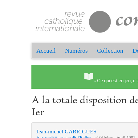
Accueil
Numéros
Collection
Do
« Ce qui est en jeu, c'
A la totale disposition de
Ier
Jean-michel GARRIGUES
Aux sociétés ce que dit l'Eglise
- n°34 Mars - Avril 1981 