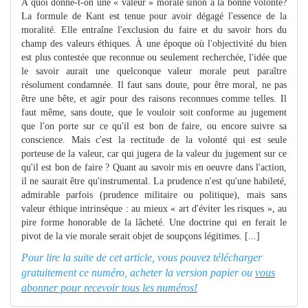
A quoi donne-t-on une « valeur » morale sinon à la bonne volonté?
La formule de Kant est tenue pour avoir dégagé l'essence de la
moralité. Elle entraîne l'exclusion du faire et du savoir hors du
champ des valeurs éthiques. À une époque où l'objectivité du bien
est plus contestée que reconnue ou seulement recherchée, l'idée que
le savoir aurait une quelconque valeur morale peut paraître
résolument condamnée. Il faut sans doute, pour être moral, ne pas
être une bête, et agir pour des raisons reconnues comme telles. Il
faut même, sans doute, que le vouloir soit conforme au jugement
que l'on porte sur ce qu'il est bon de faire, ou encore suivre sa
conscience. Mais c'est la rectitude de la volonté qui est seule
porteuse de la valeur, car qui jugera de la valeur du jugement sur ce
qu'il est bon de faire ? Quant au savoir mis en oeuvre dans l'action,
il ne saurait être qu'instrumental. La prudence n'est qu'une habileté,
admirable parfois (prudence militaire ou politique), mais sans
valeur éthique intrinsèque : au mieux « art d'éviter les risques », au
pire forme honorable de la lâcheté. Une doctrine qui en ferait le
pivot de la vie morale serait objet de soupçons légitimes. [...]
Pour lire la suite de cet article, vous pouvez télécharger
gratuitement ce numéro, acheter la version papier ou
vous
abonner pour recevoir tous les numéros!