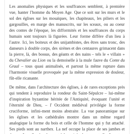
Les anomalies physiques et les souffrances semblent, à première
vue, hanter l'homme du Moyen Age. Que ce soit sur les murs et le
sol des églises sur les mosaïques, les chapiteaux, les piliers et les
gargouilles, en marge des manuscrits, sur les sceaux, ou au coeur
des contes de l'époque, les difformités et les souffrances du corps
humain sont toujours là figurées. Leur forme diffère d'un lieu à
l'autre. Ici, les boiteux et des unijambistes, des êtres sans tronc, des
danseurs à double corps, des sirènes et des centaures grimacent dans
la pierre, là, des bossus, des géants et des nains – tels le « villain »
du
Chevalier au Lion
ou la demoiselle à la mule fauve du
Conte du
Graal
– tous quasi animalisés, et partout la même rupture dans
l'harmonie visuelle provoquée par la même expression de douleur,
fût-elle ricanante.
De même, dans l'architecture des églises, à de rares exceptions près
qui tendent à reproduire la rondeur du Saint-Sépulcre – lui-même
d'inspiration byzantine héritée de l'Antiquité, évoquant l'unité et
l'éternité de Dieu, – l' Occident médiéval privilégie la forme
cruciforme, infini-ment moins abstraite. La vue panoramique sur
les églises et les cathédrales montre dans un même regard
analogique la forme du bois et celle de l'homme qui y fut attaché.
Ses pieds sont au narthex. La nef occupe la place de ses jambes et