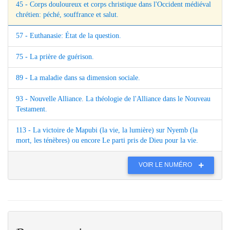
45 - Corps douloureux et corps christique dans l'Occident médiéval
chrétien: péché, souffrance et salut.
57 - Euthanasie: État de la question.
75 - La prière de guérison.
89 - La maladie dans sa dimension sociale.
93 - Nouvelle Alliance. La théologie de l'Alliance dans le Nouveau
Testament.
113 - La victoire de Mapubi (la vie, la lumière) sur Nyemb (la
mort, les ténèbres) ou encore Le parti pris de Dieu pour la vie.
VOIR LE NUMÉRO