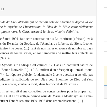
113
citude du Dieu africain qui se met du côté de l'homme et défend la vie
c le mystère de l'Incarnation, le Dieu de la Bible entre réellement
propre mort, le Christ assure à la vie sa victoire définitive.
5 mai 1994, fait cette constatation : « Le continent (africain) est à
ions du Rwanda, du Soudan, de l'Angola, du Liberia, de Sierra Leone,
déchirent le coeur. (...) Tant de nos frères et soeurs de nombreux pays
olences de toutes sortes, et sont empêchés de mettre leurs talents au
 paix. »
 Synode sur l'Afrique est celui-ci : « Dans un continent saturé de
 Bonne Nouvelle " (...) ? Au milieu d'un désespoir qui envahit tout,
 ? » La réponse globale, fondamentale à cette question n'est-elle pas
digme, la sollicitude de son Dieu pour l'homme, ce Dieu qui s'est
 à ses côtés, contre la mort, dans le concret de l'histoire ?
 Il est extrait d'une collection de contes centrés pour la plupart sur
nales A4 et D du collège Saint-Coeur de Marie à Mbalmayo au Came-
urant l'année scolaire 1994-1995 dans cet établissement. [...]