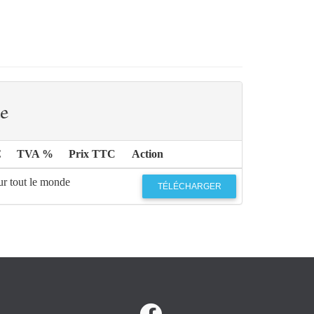
e
€
TVA %
Prix TTC
Action
ur tout le monde
TÉLÉCHARGER