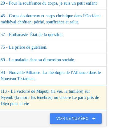
29 - Pour la souffrance du corps, je suis un petit enfant"
45 - Corps douloureux et corps christique dans l'Occident
médiéval chrétien: péché, souffrance et salut.
57 - Euthanasie: État de la question.
75 - La prière de guérison.
89 - La maladie dans sa dimension sociale.
93 - Nouvelle Alliance. La théologie de l'Alliance dans le
Nouveau Testament.
113 - La victoire de Mapubi (la vie, la lumière) sur
Nyemb (la mort, les ténèbres) ou encore Le parti pris de
Dieu pour la vie.
VOIR LE NUMÉRO