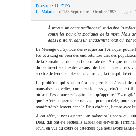
Nazaire DIATA
La Maladie
- n°133 Septembre - Octobre 1997 - Page n° 
À travers un conte traditionnel se dessine la solli
contre les pouvoirs magiques de la mort. Mais ave
dans l'histoire, dans un engagement total où, par sa 
Le Message du Synode des évêques sur l'Afrique, publié le 
feu et à sang en bien des endroits. Les cris des populat
de la Somalie, et de la partie centrale de l'Afrique, nous 
du continent sont exilés à cause de la dictature et des vi
service de leurs peuples dans la justice, la tranquillité et la
Le problème qui s'est posé à nous, en écho à celui de ce
mauvaises nouvelles, comment le message chrétien est-il "
où sont l'espérance et l'optimisme qu'apporte l'Évan-gile'
que l'Africain prenne de nouveau pour modèle, pour para
manifesté réellement dans le Dieu chrétien, luttant avec lui,
À cet effet, il nous est venu en mémoire le conte qui suit.
Dieu, qui ont été recueillis auprès des élèves de Termi
roun, en vue du cours de catéchèse que nous avons assuré d