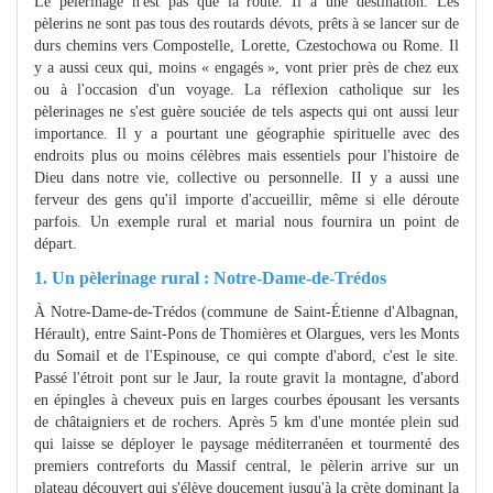
Le pèlerinage n'est pas que la route. Il a une destination. Les
pèlerins ne sont pas tous des routards dévots, prêts à se lancer sur de
durs chemins vers Compostelle, Lorette, Czestochowa ou Rome. Il
y a aussi ceux qui, moins « engagés », vont prier près de chez eux
ou à l'occasion d'un voyage. La réflexion catholique sur les
pèlerinages ne s'est guère souciée de tels aspects qui ont aussi leur
importance. Il y a pourtant une géographie spirituelle avec des
endroits plus ou moins célèbres mais essentiels pour l'histoire de
Dieu dans notre vie, collective ou personnelle. II y a aussi une
ferveur des gens qu'il importe d'accueillir, même si elle déroute
parfois. Un exemple rural et marial nous fournira un point de
départ.
1. Un pèlerinage rural : Notre-Dame-de-Trédos
À Notre-Dame-de-Trédos (commune de Saint-Étienne d'Albagnan,
Hérault), entre Saint-Pons de Thomières et Olargues, vers les Monts
du Somail et de l'Espinouse, ce qui compte d'abord, c'est le site.
Passé l'étroit pont sur le Jaur, la route gravit la montagne, d'abord
en épingles à cheveux puis en larges courbes épousant les versants
de châtaigniers et de rochers. Après 5 km d'une montée plein sud
qui laisse se déployer le paysage méditerranéen et tourmenté des
premiers contreforts du Massif central, le pèlerin arrive sur un
plateau découvert qui s'élève doucement jusqu'à la crète dominant la