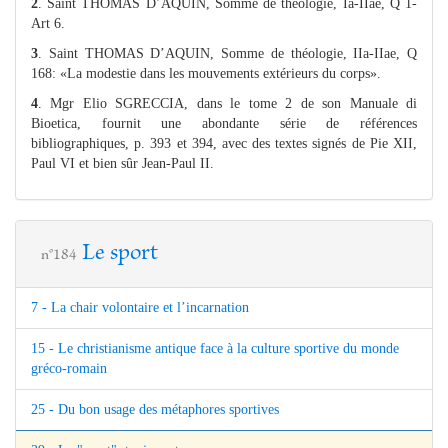
2
. Saint THOMAS D’AQUIN, Somme de théologie, Ia-IIae, Q 1-
Art 6.
3
. Saint THOMAS D’AQUIN, Somme de théologie, IIa-IIae, Q
168: «La modestie dans les mouvements extérieurs du corps».
4
. Mgr Elio SGRECCIA, dans le tome 2 de son Manuale di
Bioetica, fournit une abondante série de références
bibliographiques, p. 393 et 394, avec des textes signés de Pie XII,
Paul VI et bien sûr Jean-Paul II.
Le sport
n°184
7 - La chair volontaire et l’incarnation
15 - Le christianisme antique face à la culture sportive du monde
gréco-romain
25 - Du bon usage des métaphores sportives