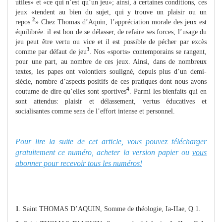
utiles» et «ce qui n’est qu’un jeu»; ainsi, à certaines conditions, ces
jeux «tendent au bien du sujet, qui y trouve un plaisir ou un
2
repos.
» Chez Thomas d’Aquin, l’appréciation morale des jeux est
équilibrée: il est bon de se délasser, de refaire ses forces; l’usage du
jeu peut être vertu ou vice et il est possible de pécher par excès
3
comme par défaut de jeu
. Nos «sports» contemporains se rangent,
pour une part, au nombre de ces jeux. Ainsi, dans de nombreux
textes, les papes ont volontiers souligné, depuis plus d’un demi-
siècle, nombre d’aspects positifs de ces pratiques dont nous avons
4
coutume de dire qu’elles sont sportives
. Parmi les bienfaits qui en
sont attendus: plaisir et délassement, vertus éducatives et
socialisantes comme sens de l’effort intense et personnel.
Pour lire la suite de cet article, vous pouvez télécharger
gratuitement ce numéro, acheter la version papier ou
vous
abonner pour recevoir tous les numéros!
1
. Saint THOMAS D’AQUIN, Somme de théologie, Ia-IIae, Q 1.