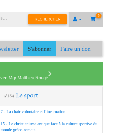
0
RECHERCHER
wsletter
S'abonner
Faire un don
en avec Mgr Matthieu Rougé
Le sport
n°184
7 - La chair volontaire et l’incarnation
15 - Le christianisme antique face à la culture sportive du
monde gréco-romain