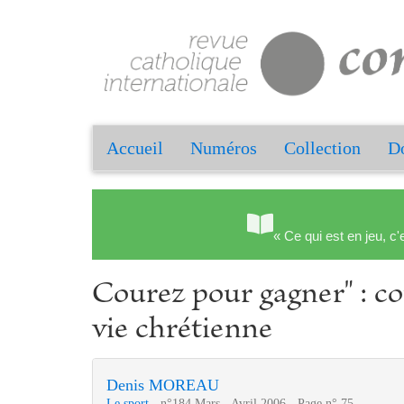
Accueil
Numéros
Collection
Do
« Ce qui est en jeu, c'
Courez pour gagner" : co
vie chrétienne
Denis MOREAU
Le sport
- n°184 Mars - Avril 2006 - Page n° 75