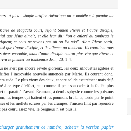
ourse à pied : simple artifice rhétorique ou « modèle » à prendre au
Marie de Magdala court, rejoint Simon Pierre et l’autre disciple,
elui que Jésus aimait, et elle leur dit: “on a enlevé du tombeau le
eigneur, et nous ne savons pas où on l’a mis”. Alors Pierre sortit,
insi que l’autre disciple, et ils allèrent au tombeau. Ils couraient tous
es deux ensemble, mais l’autre disciple courut plus vite que Pierre et
rriva le premier au tombeau.
» Jean, 20, 1-4.
 ne s’est pas encore révélé glorieux, les deux silhouettes agitées et
rifier l’incroyable nouvelle annoncée par Marie. Ils courent donc,
 sera rude. Le plus vieux des deux, encore solide assurément mais déjà
mé à ce type d’effort, suit comme il peut son cadet à la foulée plus
trou et disparaît à l’avant. Écumant, à demi asphyxié comme les poissons
ion, les tempes qui battent et les poumons brûlants, tordu par le point
ses et les mollets écrasés par les crampes, l’ancien finit par rejoindre
 pas couru assez vite, le Seigneur n’est plus là.
lécharger gratuitement ce numéro, acheter la version papier