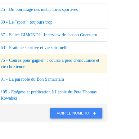
25 - Du bon usage des métaphores sportives
39 - Le "sport": toujours trop
57 - Felice GIMONDI : Interview de Jacopo Guerriero
63 - Pratique sportive et vie spirituelle
75 - Courez pour gagner" : course à pied d’endurance et
vie chrétienne
91 - La parabole du Bon Samaritain
105 - Exégèse et prédication à l’école du Père Thomas
Kowalski
VOIR LE NUMÉRO