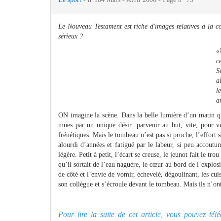
Le Nouveau Testament est riche d'images relatives à la c
sérieux ?
«
c
S
a
l
a
ON imagine la scène. Dans la belle lumière d’un matin qui
mues par un unique désir: parvenir au but, vite, pour vé
frénétiques. Mais le tombeau n’est pas si proche, l’effort
alourdi d’années et fatigué par le labeur, si peu accoutu
légère. Petit à petit, l’écart se creuse, le jeunot fait le 
qu’il sortait de l’eau naguère, le cœur au bord de l’explos
de côté et l’envie de vomir, échevelé, dégoulinant, les cuis
son collègue et s’écroule devant le tombeau. Mais ils n’ont
Pour lire la suite de cet article, vous pouvez té