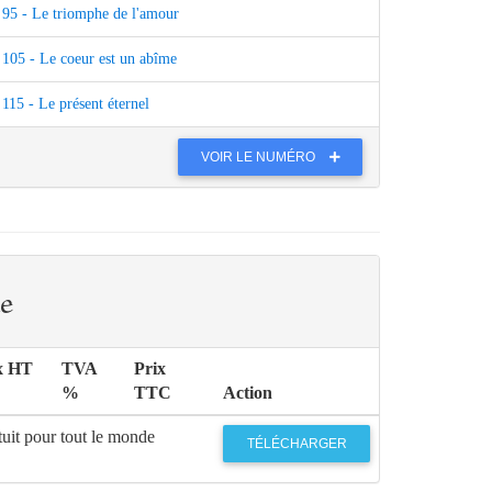
95 - Le triomphe de l'amour
105 - Le coeur est un abîme
115 - Le présent éternel
VOIR LE NUMÉRO
e
x HT
TVA
Prix
%
TTC
Action
uit pour tout le monde
TÉLÉCHARGER