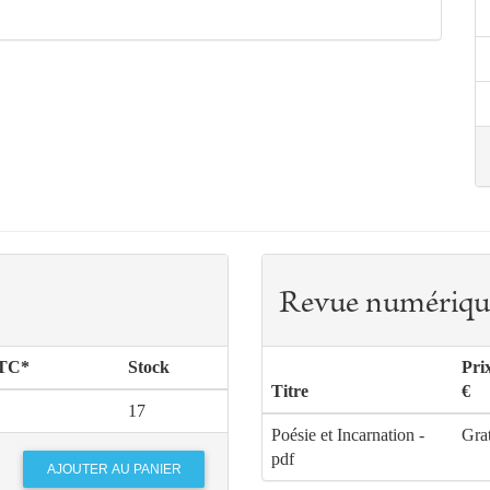
Revue numériqu
TTC*
Stock
Pri
Titre
€
17
Poésie et Incarnation -
Grat
pdf