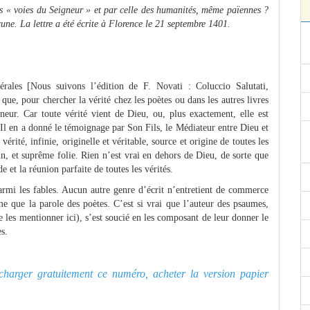
 les « voies du Seigneur » et par celle des humanités, même païennes ?
ne. La lettre a été écrite à Florence le 21 septembre 1401.
rales [Nous suivons l’édition de F. Novati : Coluccio Salutati,
que, pour chercher la vérité chez les poètes ou dans les autres livres
eur. Car toute vérité vient de Dieu, ou, plus exactement, elle est
Il en a donné le témoignage par Son Fils, le Médiateur entre Dieu et
rité, infinie, originelle et véritable, source et origine de toutes les
in, et suprême folie. Rien n’est vrai en dehors de Dieu, de sorte que
e et la réunion parfaite de toutes les vérités.
parmi les fables. Aucun autre genre d’écrit n’entretient de commerce
ême que la parole des poètes. C’est si vrai que l’auteur des psaumes,
de les mentionner ici), s’est soucié en les composant de leur donner le
s.
lécharger gratuitement ce numéro, acheter la version papier