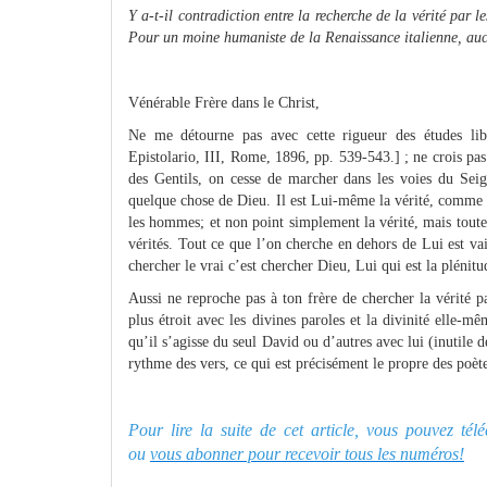
Y a-t-il contradiction entre la recherche de la vérité par
Pour un moine humaniste de la Renaissance italienne, aucu
Vénérable Frère dans le Christ,
Ne me détourne pas avec cette rigueur des études libé
Epistolario, III, Rome, 1896, pp. 539-543.] ; ne crois pas 
des Gentils, on cesse de marcher dans les voies du Seign
quelque chose de Dieu. Il est Lui-même la vérité, comme 
les hommes; et non point simplement la vérité, mais toute vé
vérités. Tout ce que l’on cherche en dehors de Lui est va
chercher le vrai c’est chercher Dieu, Lui qui est la plénitud
Aussi ne reproche pas à ton frère de chercher la vérité 
plus étroit avec les divines paroles et la divinité elle-m
qu’il s’agisse du seul David ou d’autres avec lui (inutile 
rythme des vers, ce qui est précisément le propre des poète
Pour lire la suite de cet article, vous pouvez té
ou
vous abonner pour recevoir tous les numéros!