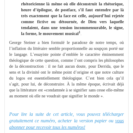
rhétoricienne là même où elle déconstruit la rhétorique,
heure d’épilogue, de postface, s’il faut entendre par là
très exactement que la face est celle, aujourd’hui rejetée
comme fictive ou détournée, de Dieu vers laquelle
tendaient, dans une tension incommensurable, le signe,
1
la forme, le mouvement musical
.
George Steiner a bien formulé le paradoxe de notre temps, où
l’inflation du littéraire semble proportionnelle au soupçon porté sur
le langage. L’essayiste pointe d’emblée le caractère éminemment
théologique de cette question, comme l’ont compris les philosophes
de la déconstruction : il ne fait aucun doute, pour Derrida, que le
sens et la divinité ont le même point d’origine et que notre culture
du logos est essentiellement théologique. C’est bien cela qu’il
s’agit, pour lui, de déconstruire. À la même époque, écrivait déjà
que la littérature est «condamnée à se signifier sans cesse elle-même
au moment où elle ne voudrait que signifier le monde ».
Pour lire la suite de cet article, vous pouvez télécharger
gratuitement ce numéro, acheter la version papier ou
vous
abonner pour recevoir tous les numéros!