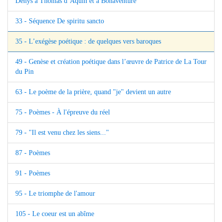
Denys à Thomas d’Aquin et à Bonaventure
33 - Séquence De spiritu sancto
35 - L’exégèse poétique : de quelques vers baroques
49 - Genèse et création poétique dans l’œuvre de Patrice de La Tour
du Pin
63 - Le poème de la prière, quand "je" devient un autre
75 - Poèmes - À l'épreuve du réel
79 - "Il est venu chez les siens..."
87 - Poèmes
91 - Poèmes
95 - Le triomphe de l'amour
105 - Le coeur est un abîme