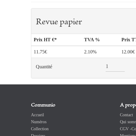
Revue papier
Prix HT €*
TVA %
Prix 
11.75€
2.10%
12.00€
Quantité
Communio
A prop
Accueil
Contact
Numéros
Qui somm
Collection
CGV -Con
Dossiers
Mentions 