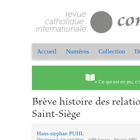
Accueil
Numéros
Collection
Do
« Ce qui est en jeu, c'
Brève histoire des relati
Saint-Siège
Hans-stephan PUHL
Décalogue I: Un seul Dieu
- n°99 Janvier - Février 1992 