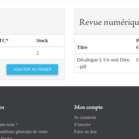
Revue numériqu
TTC*
Stock
P
Titre
€
2
Décalogue I: Un seul Dieu
G
- pdf
os
Mon compte
Se connecter
es nous ?
S'inscrire
ditions générales de vente
Faire un don
légales