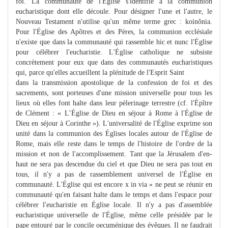
foi. La communauté de l'Église s'identifie à la communion
eucharistique dont elle découle. Pour désigner l'une et l'autre, le
Nouveau Testament n'utilise qu'un même terme grec : koinônia.
Pour l'Église des Apôtres et des Pères, la communion ecclésiale
n'existe que dans la communauté qui rassemble hic et nunc l'Église
pour célébrer l'eucharistie. L'Église catholique ne subsiste
concrètement pour eux que dans des communautés eucharistiques
qui, parce qu'elles accueillent la plénitude de l'Esprit Saint
dans la transmission apostolique de la confession de foi et des
sacrements, sont porteuses d'une mission universelle pour tous les
lieux où elles font halte dans leur pèlerinage terrestre (cf. l'Épître
de Clément : « L’Église de Dieu en séjour à Rome à l'Église de
Dieu en séjour à Corinthe »). L'universalité de l'Église exprime son
unité dans la communion des Églises locales autour de l'Église de
Rome, mais elle reste dans le temps de l'histoire de l'ordre de la
mission et non de l'accomplissement. Tant que la Jérusalem d'en-
haut ne sera pas descendue du ciel et que Dieu ne sera pas tout en
tous, il n'y a pas de rassemblement universel de l'Église en
communauté. L'Église qui est encore x in via » ne peut se réunir en
communauté qu'en faisant halte dans le temps et dans l'espace pour
célébrer l'eucharistie en Église locale. Il n'y a pas d'assemblée
eucharistique universelle de l'Église, même celle présidée par le
pape entouré par le concile oecuménique des évêques. Il ne faudrait