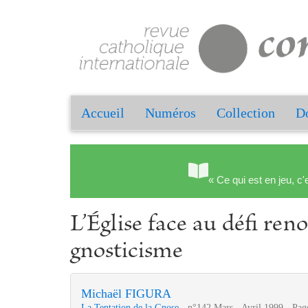
Accueil
Numéros
Collection
Do
« Ce qui est en jeu, c'
L’Église face au défi ren
gnosticisme
Michaël FIGURA
La Tentation de la Gnose
- n°142 Mars - Avril 1999 - Pag