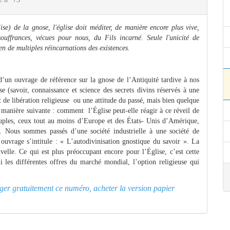
ise) de la gnose, l'église doit méditer, de manière encore plus vive,
souffrances, vécues pour nous, du Fils incarné. Seule l'unicité de
 en de multiples réincarnations des existences.
 d’un ouvrage de référence sur la gnose de l’Antiquité tardive à nos
e (savoir, connaissance et science des secrets divins réservés à une
de libération religieuse ou une attitude du passé, mais bien quelque
a manière suivante : comment l’Église peut-elle réagir à ce réveil de
euples, ceux tout au moins d’Europe et des États- Unis d’Amérique,
e. Nous sommes passés d’une société industrielle à une société de
 ouvrage s’intitule : « L’autodivinisation gnostique du savoir ». La
lle. Ce qui est plus préoccupant encore pour l’Église, c’est cette
rmi les différentes offres du marché mondial, l’option religieuse qui
arger gratuitement ce numéro, acheter la version papier