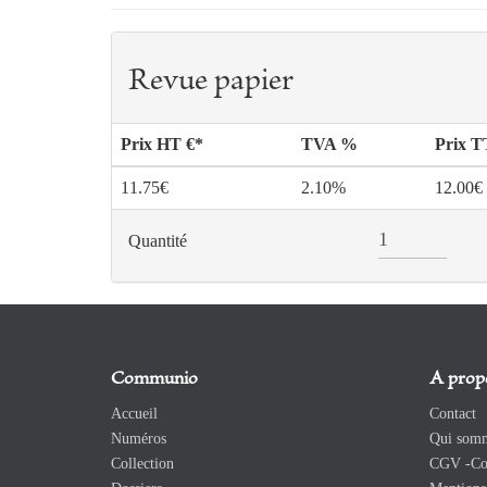
Revue papier
Prix HT €*
TVA %
Prix 
11.75€
2.10%
12.00€
Quantité
Communio
A prop
Accueil
Contact
Numéros
Qui somm
Collection
CGV -Con