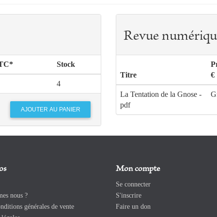
Revue numériqu
TTC*
Stock
P
Titre
€
4
La Tentation de la Gnose -
Gr
pdf
os
Mon compte
Se connecter
es nous ?
S'inscrire
ditions générales de vente
Faire un don