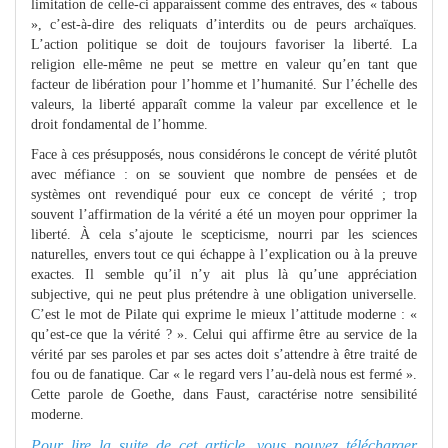
limitation de celle-ci apparaissent comme des entraves, des « tabous
», c’est-à-dire des reliquats d’interdits ou de peurs archaïques.
L’action politique se doit de toujours favoriser la liberté. La
religion elle-même ne peut se mettre en valeur qu’en tant que
facteur de libération pour l’homme et l’humanité. Sur l’échelle des
valeurs, la liberté apparaît comme la valeur par excellence et le
droit fondamental de l’homme.
Face à ces présupposés, nous considérons le concept de vérité plutôt
avec méfiance : on se souvient que nombre de pensées et de
systèmes ont revendiqué pour eux ce concept de vérité ; trop
souvent l’affirmation de la vérité a été un moyen pour opprimer la
liberté. À cela s’ajoute le scepticisme, nourri par les sciences
naturelles, envers tout ce qui échappe à l’explication ou à la preuve
exactes. Il semble qu’il n’y ait plus là qu’une appréciation
subjective, qui ne peut plus prétendre à une obligation universelle.
C’est le mot de Pilate qui exprime le mieux l’attitude moderne : «
qu’est-ce que la vérité ? ». Celui qui affirme être au service de la
vérité par ses paroles et par ses actes doit s’attendre à être traité de
fou ou de fanatique. Car « le regard vers l’au-delà nous est fermé ».
Cette parole de Goethe, dans Faust, caractérise notre sensibilité
moderne.
Pour lire la suite de cet article, vous pouvez télécharger