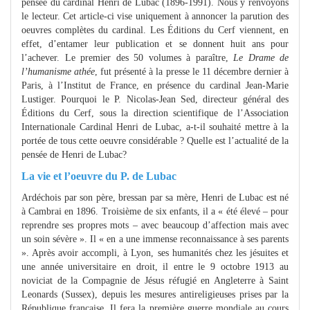
pensée du cardinal Henri de Lubac (1896-1991). Nous y renvoyons
le lecteur. Cet article-ci vise uniquement à annoncer la parution des
oeuvres complètes du cardinal. Les Éditions du Cerf viennent, en
effet, d’entamer leur publication et se donnent huit ans pour
l’achever. Le premier des 50 volumes à paraître,
Le Drame de
l’humanisme athée
, fut présenté à la presse le 11 décembre dernier à
Paris, à l’Institut de France, en présence du cardinal Jean-Marie
Lustiger. Pourquoi le P. Nicolas-Jean Sed, directeur général des
Éditions du Cerf, sous la direction scientifique de l’Association
Internationale Cardinal Henri de Lubac, a-t-il souhaité mettre à la
portée de tous cette oeuvre considérable ? Quelle est l’actualité de la
pensée de Henri de Lubac?
La vie et l’oeuvre du P. de Lubac
Ardéchois par son père, bressan par sa mère, Henri de Lubac est né
à Cambrai en 1896. Troisième de six enfants, il a « été élevé – pour
reprendre ses propres mots – avec beaucoup d’affection mais avec
un soin sévère ». Il « en a une immense reconnaissance à ses parents
». Après avoir accompli, à Lyon, ses humanités chez les jésuites et
une année universitaire en droit, il entre le 9 octobre 1913 au
noviciat de la Compagnie de Jésus réfugié en Angleterre à Saint
Leonards (Sussex), depuis les mesures antireligieuses prises par la
République française. Il fera la première guerre mondiale au cours