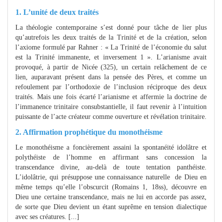
1. L’unité de deux traités
La théologie contemporaine s’est donné pour tâche de lier plus
qu’autrefois les deux traités de la Trinité et de la création, selon
l’axiome formulé par Rahner : « La Trinité de l’économie du salut
est la Trinité immanente, et inversement 1 ». L’arianisme avait
provoqué, à partir de Nicée (325), un certain relâchement de ce
lien, auparavant présent dans la pensée des Pères, et comme un
refoulement par l’orthodoxie de l’inclusion réciproque des deux
traités. Mais une fois écarté l’arianisme et affermie la doctrine de
l’immanence trinitaire consubstantielle, il faut revenir à l’intuition
puissante de l’acte créateur comme ouverture et révélation trinitaire.
2. Affirmation prophétique du monothéisme
Le monothéisme a foncièrement assaini la spontanéité idolâtre et
polythéiste de l’homme en affirmant sans concession la
transcendance divine, au-delà de toute tentation panthéiste.
L’idolâtrie, qui présuppose une connaissance naturelle de Dieu en
même temps qu’elle l’obscurcit (Romains 1, 18ss), découvre en
Dieu une certaine transcendance, mais ne lui en accorde pas assez,
de sorte que Dieu devient un étant suprême en tension dialectique
avec ses créatures. [...]