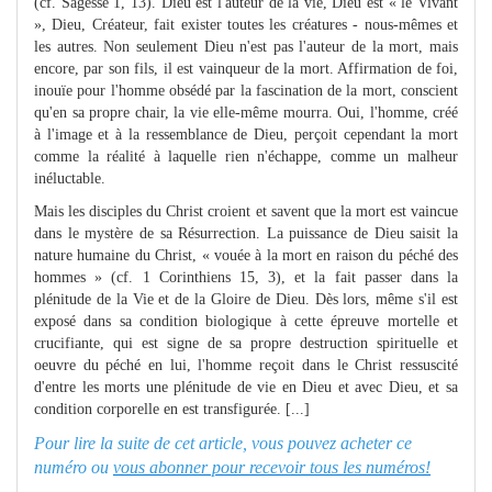
(cf. Sagesse 1, 13). Dieu est l'auteur de la vie, Dieu est « le Vivant
», Dieu, Créateur, fait exister toutes les créatures - nous-mêmes et
les autres. Non seulement Dieu n'est pas l'auteur de la mort, mais
encore, par son fils, il est vainqueur de la mort. Affirmation de foi,
inouïe pour l'homme obsédé par la fascination de la mort, conscient
qu'en sa propre chair, la vie elle-même mourra. Oui, l'homme, créé
à l'image et à la ressemblance de Dieu, perçoit cependant la mort
comme la réalité à laquelle rien n'échappe, comme un malheur
inéluctable.
Mais les disciples du Christ croient et savent que la mort est vaincue
dans le mystère de sa Résurrection. La puissance de Dieu saisit la
nature humaine du Christ, « vouée à la mort en raison du péché des
hommes » (cf. 1 Corinthiens 15, 3), et la fait passer dans la
plénitude de la Vie et de la Gloire de Dieu. Dès lors, même s'il est
exposé dans sa condition biologique à cette épreuve mortelle et
crucifiante, qui est signe de sa propre destruction spirituelle et
oeuvre du péché en lui, l'homme reçoit dans le Christ ressuscité
d'entre les morts une plénitude de vie en Dieu et avec Dieu, et sa
condition corporelle en est transfigurée. [...]
Pour lire la suite de cet article, vous pouvez acheter ce
numéro ou
vous abonner pour recevoir tous les numéros!