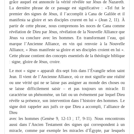
grâce auquel est annoncée la vérité révélée sur Jésus de Nazareth.
La dernière phrase de ce passage est significative : «Tel fut le
premier des signes de Jésus, il l’accomplit à Cana de Galilée et il
manifesta sa gloire et ses disciples crurent en lui » (Jean 2, 11). À
partir de cette phrase, nous comprenons les noces de Cana comme
révélation de Dieu par Jésus, révélation de la Nouvelle Alliance que
Jésus va conclure avec les hommes. En transformant l’eau, qui
marque l’Ancienne Alliance, en vin qui renvoie à la Nouvelle
Alliance, « Jésus manifeste sa gloire et ses disciples croient en lui ».
Cette phrase contient des concepts essentiels de la théologie biblique
: signe, gloire de Jésus, croire.
Le mot « signe » apparaît dix-sept fois dans l’Évangile selon saint
Jean. Il vient de l’Ancienne Alliance, où ce mot signifie une réalité
ou une vérité qui ne se laisse pas assigner au monde des choses ou
se laisse difficilement saisir – et pas toujours un miracle. Il
caractérise un phénomène, un fait ou un événement par lequel Dieu
révèle sa présence, son intervention dans l’histoire des hommes. Le
signe doit rappeler aux juifs ce que Dieu a accompli, l’alliance de
Dieu
avec les hommes (Genèse 9, 12-13 ; 17, 9-11). Nous rencontrons
aussi dans l’Ancien Testament des signes qui correspondent à un
miracle, comme par exemple les miracles d’Égypte, par lesquels